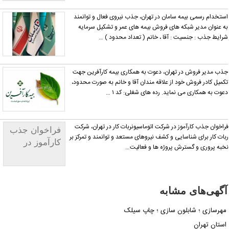
تخدام رسمی بیمه سامان در تهران، جذب نیروی فعال و توانمند
 عنوان مدیر شبکه های فروش بیمه های عمر و تشکیل سرمایه
ایط جذب : جنسیت : آقا ، خانم ( تعداد محدود ) …
ب مدیر فروش در تهران، دعوت به همکاری بیمه کارآفرین جهت
میل کادر فروش خود از علاقه مندان آقا و خانم به صورت محدود،
وت به همکاری می نماید. رده های شغلی: کد ۱ …
اخوان جذب کارآموز در شرکت اتوماسیونربات کار در تهران، شرکت
فراخوان جذب
ات کار برای شناسایی و کشف نیروهای مستعد و توانمند و تمرکز بر
کارآموز در
به پروری و گسترش پروژه ها و فعالیت…
شرکت
اتوماسیونربات
کار
گهی‌های مشابه
هرسازی ؛ شابلون سازی ؛ چاپ سیلک
ستان تهران