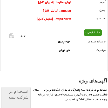
آدرس
تهران-ستارخا... [نمایش کامل]
ایمیل
megas... [نمایش کامل]
وب سایت
https://ww... [نمایش کامل]
هشدار ایمنی ›
گزارش
فرستاده شده در
۱۴۰۴/۱۲/۳
اگر این
موقعیت
شهر تهران
آگهی
معامله
شده یا
مشخصات
آن
نادرست
گهی‌های ویژه
است آن‌را
گزارش
استخدام در شرکت بیمه پاسارگاد در تهران، امکانات و مزایا : ۱-امکان
استخدام در
دهید.
فعالیت تیمی ۲-دریافت کارمزد بلندمدت ۳-بدون نیاز به سرمایه
شرکت بیمه
یه و دفتر مستقل ۴-امکان فعالیت…
پاسارگاد