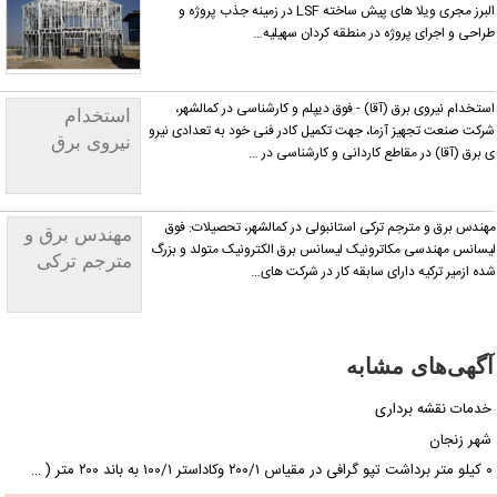
البرز مجری ویلا های پیش ساخته LSF در زمینه جذب پروژه و
احی و اجرای پروژه در منطقه کردان سهیلیه…
تخدام نیروی برق (آقا) - فوق دیپلم و کارشناسی در کمالشهر،
استخدام
کت صنعت تجهیز آزما، جهت تکمیل کادر فنی خود به تعدادی نیرو
نیروی برق
برق (آقا) در مقاطع کاردانی و کارشناسی در …
(آقا) - فوق
دیپلم و
کارشناسی
ندس برق و مترجم ترکی استانبولی در کمالشهر، تحصیلات: فوق
مهندس برق و
سانس مهندسی مکاترونیک لیسانس برق الکترونیک متولد و بزرگ
مترجم ترکی
ه ازمیر ترکیه دارای سابقه کار در شرکت های…
استانبولی
گهی‌های مشابه
دمات نقشه برداری
هر زنجان