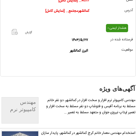
۰۹۱۲۴... [نمایش کامل]
آدرس
کمالشهرمجتمع... [نمایش کامل]
هشدار ایمنی ›
گزارش
فرستاده شده در
۱۴۰۳/۵/۲۷
اگر این
موقعیت
البرز، کمالشهر
آگهی
معامله
شده یا
مشخصات
آن
نادرست
گهی‌های ویژه
است آن‌را
گزارش
ندس کامپیوتر نرم افزار و سخت افزار در کمالشهر، دو نفر خانم
مهندس
دهید.
لط به برنامه آفیس و فتوشاپ دو نفر مسلط به سخت افزار و
کامپیوتر نرم
میر لپتاپ نیروی جوان و متعهد مسلط به تعمیر …
افزار و سخت
افزار
تخدام مهندس معمار خانم کرج کمالشهر در کمالشهر، پایدار سازان