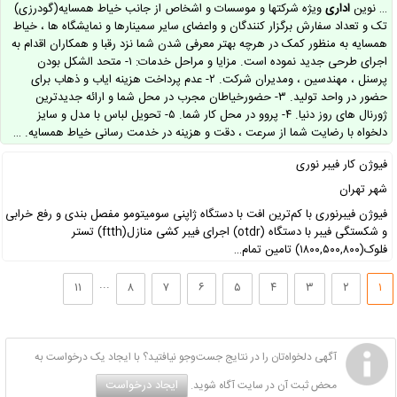
… نوین
اداری
ویژه شرکتها و موسسات و اشخاص از جانب خیاط همسایه(گودرزی)
تک و تعداد سفارش برگزار کنندگان و واعضای سایر سمینارها و نمایشگاه ها ، خیاط
همسایه به منظور کمک در هرچه بهتر معرفی شدن شما نزد رقبا و همکاران اقدام به
اجرای طرحی جدید نموده است. مزایا و مراحل خدمات: ۱- متحد الشکل بودن
پرسنل ، مهندسین ، ومدیران شرکت. ۲- عدم پرداخت هزینه ایاب و ذهاب برای
حضور در واحد تولید. ۳- حضورخیاطان مجرب در محل شما و ارائه جدیدترین
ژورنال های روز دنیا. ۴- پروو در محل کار شما. ۵- تحویل لباس با مدل و سایز
دلخواه با رضایت شما از سرعت ، دقت و هزینه در خدمت رسانی خیاط همسایه. …
فیوژن کار فیبر نوری
شهر تهران
فیوژن فیبرنوری با کم‌ترین افت با دستگاه ژاپنی سومیتومو مفصل بندی و رفع خرابی
و شکستگی فیبر با دستگاه (otdr) اجرای فیبر کشی منازل(ftth) تستر
فلوک(۱۸۰۰,۵۰۰,۸۰۰) تامین تمام…
...
۱۱
۸
۷
۶
۵
۴
۳
۲
۱
آگهی دلخواه‌تان را در نتایج جست‌وجو نیافتید؟ با ایجاد یک درخواست به
ایجاد درخواست
محض ثبت آن در سایت آگاه شوید.