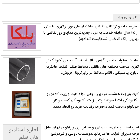
آگهی‌های ویژه
دفتر خدمات و تزئیناتی نقاشی ساختمان قلی پور در تهران، با بیش
از ۳۵ سال سابقه خدمت به مردم جدیدترین مدلهای روز نقاشی با
بهترین رنگ انتخابی شما(قیمت اتحادیه)…
ساخت استوانه پلکسی گلاس ،طلق شفاف، آب بندی آکرولیک در
تهران، ساخت محفظه های طلقی ، محافظ طلقی شفاف جایگزین
نایلون پلاستیکی ، اقلام محافظ در برابر کرونا - فروش ،…
کارت ویزیت هوشمند در تهران، چاپ انواع کارت ویزیت کاغذی و
الکترونیکی ابتدا نمونه کارت ویزیت الکترونیکی کسب و کار
خودتونو دریافت کنید درصورت رضایت خرید رو انجام دهید …
جاره استادیو های فیلم برداری و صدابرداری و پلاتو در تهران، قابل
اجاره استادیو
وجه مدیران شرکت ها سازمانها ،موسسات دولتی و غیردولتی
های فیلم