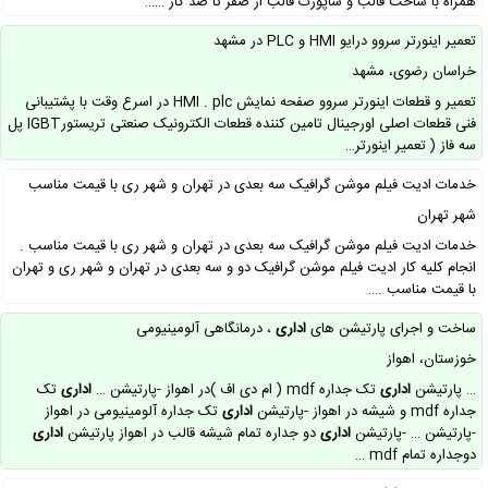
همراه با ساخت قالب و ساپورت قالب از صفر تا صد کار ……
تعمیر اینورتر سروو درایو HMI و PLC در مشهد
خراسان رضوی، مشهد
تعمیر و قطعات اینورتر سروو صفحه نمایش HMI . plc در اسرع وقت با پشتیبانی
فنی قطعات اصلی اورجینال تامین کننده قطعات الکترونیک صنعتی تریستورIGBT پل
سه فاز ( تعمیر اینورتر…
خدمات ادیت فیلم موشن گرافیک سه بعدی در تهران و شهر ری با قیمت مناسب
شهر تهران
خدمات ادیت فیلم موشن گرافیک سه بعدی در تهران و شهر ری با قیمت مناسب .
انجام کلیه کار ادیت فیلم موشن گرافیک دو و سه بعدی در تهران و شهر ری و تهران
با قیمت مناسب .…
ساخت و اجرای پارتیشن های
اداری
، درمانگاهی آلومینیومی
خوزستان، اهواز
… پارتیشن
اداری
تک جداره mdf ( ام دی اف )در اهواز -پارتیشن …
اداری
تک
جداره mdf و شیشه در اهواز -پارتیشن
اداری
تک جداره آلومینیومی در اهواز
-پارتیشن … -پارتیشن
اداری
دو جداره تمام شیشه قالب در اهواز پارتیشن
اداری
دوجداره تمام mdf …