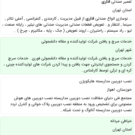
تعمیر صندلی
اداری
استان تهران
… نوسازی انواع صندلی
اداری
از قبیل مدیریت , کارمندی , کنفرانسی , آمفی تئاتر ,
سینما , انتظار و.. تعویض قطعات صندلی مدیریت صندلی های نیلپر ، رایانه صنعت ،
لیو ، راد سیستم ، راحتیران ، اروند تعویض ( جک ، پایه ، مکانیزم ، چرخ ) …
خدمات سرچ و یافتن شرکت تولیدکننده و مقاله دانشجوئی
شهر تهران
خدمات سرچ و یافتن شرکت تولیدکننده و مقاله دانشجوئی فوری . خدمات سرچ
کردن و جستجوی اینترنتی جهت یافتن و پیدا کردن شرکت های تولیدکننده چینی ،
کره ای و ترکی توسط کارشناس…
نصب دوربین مداربسته هایکویژن
خوزستان، اهواز
مجتمع فنی دنیای حفاظت نصب دوربین مداربسته نصب دوربین های هوش
مصنوعی برای تشخیص ورود به منطقه نصب دوربین پلاک خوانی و کنترل تردد
نصب دوربین مداربسته آنالوگ و تحت شبکه…
خیاطی مردانه
استان تهران