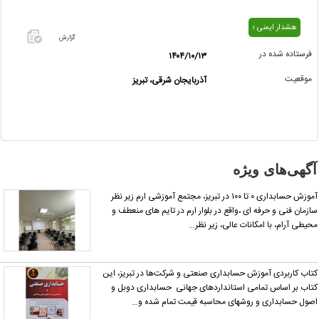
هشدار ایمنی ›
گزارش
فرستاده شده در
۱۴۰۴/۱۰/۱۳
اگر این
موقعیت
آذربایجان شرقی، تبریز
آگهی
معامله
شده یا
مشخصات
آن
نادرست
گهی‌های ویژه
است آن‌را
گزارش
آموزش حسابداری ۰ تا ۱۰۰ در تبریز، مجتمع آموزشی ارم زیر نظر
دهید.
زمان فنی و حرفه ای ،واقع در بلوار ارم در تایم های منعطف و
یطی آرام، با امکانات عالی، زیر نظر…
اب کاربردی آموزش حسابداری صنعتی و شرکت‌ها در تبریز، این
اب بر اساس تمامی استانداردهای جهانی حسابداری دوبل و
ول حسابداری و روشهای محاسبه قیمت تمام شده و…