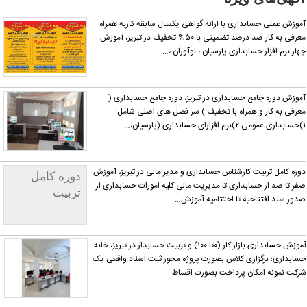
است آن‌را
گزارش
موزش عملی حسابداری با ارائه گواهی یکسال سابقه کاربه همراه
دهید.
معرفی به کار صد درصد تضمینی با ۵۰% تخفیف در تبریز، آموزش
هار نرم افزار حسابداری پارسیان ، نوآوران ،…
موزش دوره جامع حسابداری در تبریز، دوره جامع حسابداری (
عرفی به کار و همراه با تخفیف ) سر فصل های اصلی شامل:
ومی ۲)نرم افزارای حسابداری (پارسیان،…
وره کامل تربیت کارشناس حسابداری و مدیر مالی در تبریز، آموزش
دوره کامل
فر تا صد از حسابداری تا مدیریت مالی کلیه امورات حسابداری از
تربیت
دور سند افتتاحیه تا اختتامیه آموزش…
کارشناس
حسابداری و
مدیر مالی
آموزش حسابداری بازار کار (۰تا ۱۰۰) و تربیت حسابدار در تبریز، خانه
سابداری؛ برگزاری کلاس بصورت پروژه محور ثبت اسناد واقعی یک
رکت نمونه امکان پرداخت بصورت اقساط…