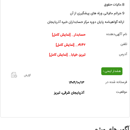
8.مالیات حقوق
9.جرائم مالیاتی وراه های پیشگیری از آن
ارائه گواهینامه پایان دوره مرکز حسابداران خبره آذربایجان
نام آگهی‌دهنده
حسابدار... [نمایش کامل]
تلفن
۰۹۱۴۲... [نمایش کامل]
آدرس
تبریز، خیابا... [نمایش کامل]
هشدار ایمنی ›
گزارش
فرستاده شده در
۱۴۰۴/۱۰/۱۳
اگر این
موقعیت
آذربایجان شرقی، تبریز
آگهی
معامله
شده یا
مشخصات
آن
نادرست
آگهی‌های ویژه