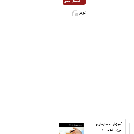
هشدار ایمنی ›
گزارش
اگر این آگهی
معامله شده
یا مشخصات
آن نادرست
است آن‌را
گزارش دهید.
آموزش حسابداری
ویژه اشتغال در