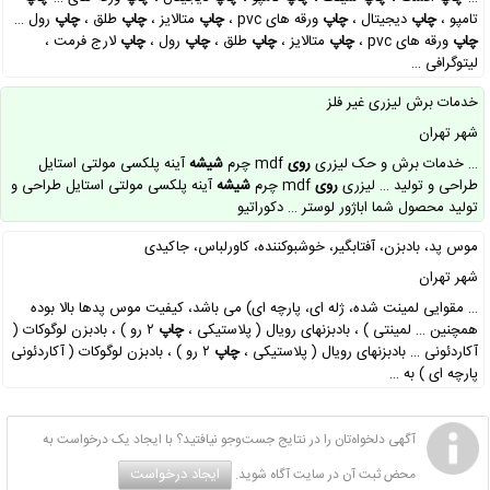
تامپو ،
چاپ
دیجیتال ،
چاپ
ورقه های pvc ،
چاپ
متالایز ،
چاپ
طلق ،
چاپ
رول …
چاپ
ورقه های pvc ،
چاپ
متالایز ،
چاپ
طلق ،
چاپ
رول ،
چاپ
لارج فرمت ،
لیتوگرافی …
خدمات برش لیزری غیر فلز
شهر تهران
… خدمات برش و حک لیزری
روی
mdf چرم
شیشه
آینه پلکسی مولتی استایل
طراحی و تولید … لیزری
روی
mdf چرم
شیشه
آینه پلکسی مولتی استایل طراحی و
تولید محصول شما اباژور لوستر … دکوراتیو
موس پد، بادبزن، آفتابگیر، خوشبوکننده، کاورلباس، جاکیدی
شهر تهران
… مقوایی لمینت شده، ژله ای، پارچه ای) می باشد، کیفیت موس پدها بالا بوده
همچنین … لمینتی ) ، بادبزنهای رویال ( پلاستیکی ،
چاپ
۲ رو ) ، بادبزن لوگوکات (
آکاردئونی … بادبزنهای رویال ( پلاستیکی ،
چاپ
۲ رو ) ، بادبزن لوگوکات ( آکاردئونی
پارچه ای ) به …
آگهی دلخواه‌تان را در نتایج جست‌وجو نیافتید؟ با ایجاد یک درخواست به
ایجاد درخواست
محض ثبت آن در سایت آگاه شوید.