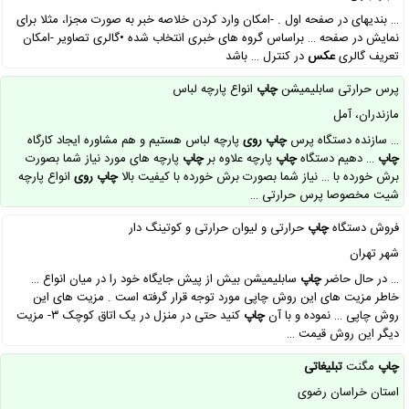
… بندیهای در صفحه اول . -امکان وارد کردن خلاصه خبر به صورت مجزا، مثلا برای
نمایش در صفحه … براساس گروه های خبری انتخاب شده •گالری تصاویر -امکان
تعریف گالری
عکس
در کنترل … باشد
پرس حرارتی سابلیمیشن
چاپ
انواع پارچه لباس
مازندران، آمل
… سازنده دستگاه پرس
چاپ
روی
پارچه لباس هستیم و هم مشاوره ایجاد کارگاه
چاپ
… دهیم دستگاه
چاپ
پارچه علاوه بر
چاپ
پارچه های مورد نیاز شما بصورت
برش خورده با … نیاز شما بصورت برش خورده با کیفیت بالا
چاپ
روی
انواع پارچه
شیت مخصوصا پرس حرارتی …
فروش دستگاه
چاپ
حرارتی و لیوان حرارتی و کوتینگ دار
شهر تهران
… در حال حاضر
چاپ
سابلیمیشن بیش از پیش جایگاه خود را در میان انواع …
خاطر مزیت های این روش چاپی مورد توجه قرار گرفته است . مزیت های این
روش چاپی … نموده و با آن
چاپ
کنید حتی در منزل در یک اتاق کوچک ۳- مزیت
دیگر این روش قیمت …
چاپ
مگنت
تبلیغاتی
استان خراسان رضوی