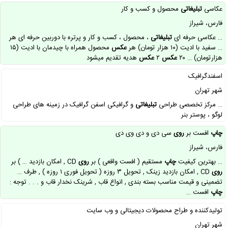
عکاسی
تبلیغاتی
محصول و کسب و کار
فارس، شیراز
… عکاسی حرفه‌ ای
تبلیغاتی
، محصول ، کسب و کار و پرتره با دوربین حرفه‌ ای هر
… سفید با ادیت (۱۰ هزار تومان) هر
عکس
محصول همراه با چیدمان با ادیت (۱۵
هزارتومان) … ۲۰
عکس
۲
عکس
هدیه تقدیم میشود
اسفندگرافیک
شهر تهران
… مرکز تخصصی طراحی
تبلیغاتی
و گرافیکی اسفن گرافیک در زمینه های طراحی
لوگو ، پوستر بنر
چاپ
افست بر
روی
سی دی و دی وی دی
فارس، شیراز
… بهترین کیفیت
چاپ
مستقیم ( افست واقعی ) بر
روی
CD , امکان بازدید … ) بر
روی
CD , امکان بازدید زینک , تحویل ۳ روزه ( تحویل فوری ۱ روزه ) , طرف …
تضمینی و قیمت مناسب بسته بندی , انواع قاب , شرینک نخدار قاب و . . . توجه :
چاپ
افست …
تولیدکننده و طراح محصولات دیجیتالی و وب سایت
شهر تهران