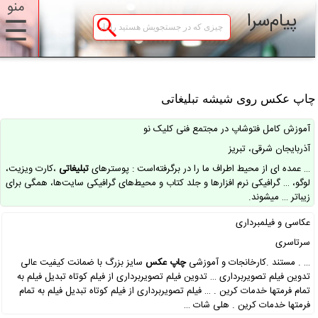
منو
پیام‌سرا
☰
اپ عکس روی شیشه تبلیغاتی
آموزش کامل فتوشاپ در مجتمع فنی کلیک نو
آذربایجان شرقی، تبریز
… عمده ای از محیط اطراف ما را در برگرفته‌است : پوسترهای
تبلیغاتی
،کارت ویزیت،
لوگو، … گرافیکی نرم افزارها و جلد کتاب و محیط‌های گرافیکی سایت‌ها، همگی برای
زیباتر … میشوند.
عکاسی و فیلمبرداری
سرتاسری
… . مستند .کارخانجات و آموزشی
چاپ
عکس
سایز بزرگ با ضمانت کیفیت عالی
تدوین فیلم تصویربرداری … تدوین فیلم تصویربرداری از فیلم کوتاه تبدیل فیلم به
تمام فرمتها خدمات کرین . … فیلم تصویربرداری از فیلم کوتاه تبدیل فیلم به تمام
فرمتها خدمات کرین . هلی شات …