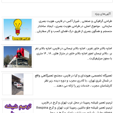
آگهی‌های ویژه
طراحی گرافیکی و صنعتی , شیراز آکس در فارس، هویت بصری
سازمانی : موضوع اصلی در طراحی هویت بصری ، ایجاد ساختار
منسجم و همگون بصری از طریق درک فضای کسب و کار سفارش…
اجاره بالابر خاور نفربر ، اجاره بالابر نیسانی در فارس، اجاره بالابر نفر
بر ، بالابر نیسان لجور اجاره بالابر خاور در متراژ های , ۱۸ , ۱۶ متری
با مجوز سرتیفیکیت…
تعمیرگاه تخصصی هیوندای و کیا در فارس، مجتمع تعمیرگاهی واقع
در شمال شرق تهران ، با کادری مجرب و دوره دیده ،زیر نظر
کارشناسان مجرب ، خدمات زیر را ارائه می دهند.…
رمیم تعمیر شیشه رسپینا در محل غرب تهران و کرج در فارس،
ترمیم تعمیر شیشه جلو ماشین رسپینا غرب تهران و کرج Respina
gla پولیش شیشه رسپینا غرب تهران و کرج در محل…