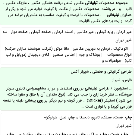
… مجموعه محصولات
تبلیغاتی
مگنتی شامل برنامه هفتگی مگنتی ، ماژیک مگنتی ،
قاب … و… می‌باشند. محصولات مگنتی از مگنت با کیفیت تولید می شود و یکی از
هدایای
تبلیغاتی
… ، محصولات با قیمت و کیفیت مناسب به مشتریان عرضه می
گردد. وایت بردهای مگنتی قابلیت …
میز گردان , پایه گردان , میز عکاسی , استند گردان , صفحه گردان , صفحه دوار , سه
پایه مانکن گردان
شهر تهران
… اتوماتیک ، فرمان به دوربین عکاسی . مانا موتور (شرکت هوشمند سازان حرکت)
انواع محصولات … | پوشاک و چرم | اجناس صنعتی | کالای دیجیتال (موبایل و لب
تاب) | جواهرآلات و ……
طراحی گرافیکی و صنعتی , شیراز آکس
فارس، شیراز
… استرابورد / طراحی
تبلیغاتی
بر
روی
استندها و موارد مشابهطراحی تابلوی سردر
فروشگاه … نظر خریداران را جلب می کند. (نوع متداول آن با طلق و مقوا ساخته
می شود.) استیکر (Sticker) … قرار گرفته و نیم دیگر، بر
روی
پیشانی طبقه یا قفسه
قرار می گیرد) و یا نواری است …
چاپ
افست، سیلک، تامپو، دیجیتال،
چاپ
لیبل، هولوگرام
شهر تهران
…
چاپ
افست ،
چاپ
سیلک ،
چاپ
تامپو ،
چاپ
دیجیتال ،
چاپ
ورقه های …
چاپ