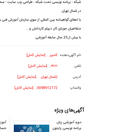
شبکه - برنامه نویسی تحت شبکه - طراحی وب سایت - سخت 
در شمال تهران
با اعطای گواهینامه بین المللی از سوی سازمان آموزش فنی 
متقاضیان جویای کار، دیپلم کاردانش و ...
با بیش از 25 سال سابقه آموزشی
نام آگهی‌دهنده
کامبیز ... [نمایش کامل]
تلفن
۰۹۱۲۱... [نمایش کامل]
آدرس
(شمال تهران ... [نمایش کامل]
واتساپ
0098912172... [نمایش کامل]
آگهی‌های ویژه
دوره آموزشی زبان
آموزش
برنامه نویسی پایتون
حسابد