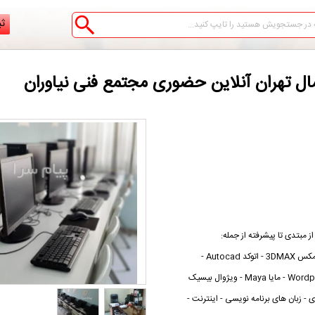
ثب
مبتدی تا پیشرفته از جمله:
ICDL - پایتون Python - فتوشاپ Photoshop - تری دی مکس 3DMAX - اتوکد Autocad -
ایلاستریتور - سی C - اچ تی ام ال HTML - ورد پرس Wordpress - مایا Maya - ویژوال بیسیک
C - نرم افزارهای کاربردی - زبان های برنامه نویسی - اینترنت -