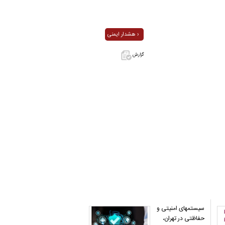
هشدار ایمنی ›
گزارش
اگر این آگهی
معامله شده
یا مشخصات
آن نادرست
است آن‌را
گزارش دهید.
سیستمهای امنیتی و
حفاظتی در تهران،