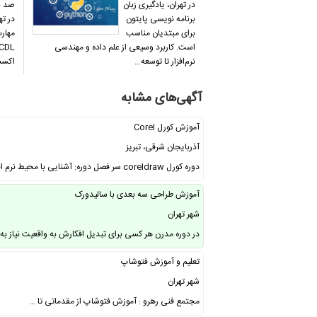
در تهران، یادگیری زبان
صد ب
برنامه نویسی پایتون
در ت
برای مبتدیان مناسب
مهار
است. کاربرد وسیعی از علم داده و مهندسی
نرم‌افزار تا توسعه…
اکسس
آگهی‌های مشابه
آموزش کورل Corel
آذربایجان شرقی، تبریز
دوره کورل coreldraw سر فصل دوره: آشنایی با محیط نرم افزار کورل تنظیم و آماده …
آموزش طراحی سه بعدی با سالیدورک
شهر تهران
در دوره مدرن هر کسی برای تبدیل افکارش به واقعیت نیاز ب
تعلیم و آموزش فتوشاپ
شهر تهران
مجتمع فنی رهرو : آموزش فتوشاپ از مقدماتی تا …