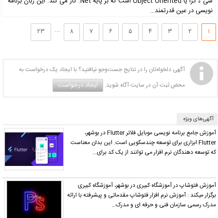
شی ء گرا یا Object Oriented است که بر پایه Net. کار می کند. این زبان برنامه
نویسی در عین قدرتمند…
...
۲۳
۸
۷
۶
۵
۴
۳
۲
۱
آگهی دلخواه‌تان را در نتایج جست‌وجو نیافتید؟ با ایجاد یک درخواست به
ایجاد درخواست
محض ثبت آن در سایت آگاه شوید.
آگهی‌های ویژه
آموزش جامع برنامه نویسی موبایل فلاتر Flutter در بوشهر،
Flutter ابزاری برای توسعه چندسکویی است. این بدان معناست
که توسعه دهندگان نرم افزار می توانند از یک کد برای…
آموزش فتوشاپ در آموزشگاه کبیری در بوشهر، آموزشگاه کبیری
برگزار میکند : آموزش نرم افزار فتوشاپ مقدماتی و پیشرفته با ارائه
مدرک رسمی سازمان فنی و حرفه ای و مدرک…