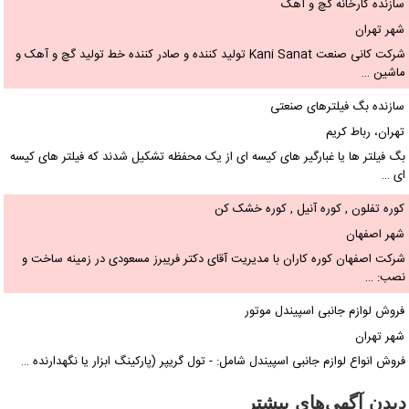
سازنده کارخانه گچ و آهک
شهر تهران
شرکت کانی صنعت Kani Sanat تولید کننده و صادر کننده خط تولید گچ و آهک و
ماشین …
سازنده بگ فیلترهای صنعتی
تهران، رباط کریم
بگ فیلتر ها یا غبارگیر های کیسه ای از یک محفظه تشکیل شدند که فیلتر های کیسه
ای …
کوره تفلون , کوره آنیل , کوره خشک کن
شهر اصفهان
شرکت اصفهان کوره کاران با مدیریت آقای دکتر فریبرز مسعودی در زمینه ساخت و
نصب: …
فروش لوازم جانبی اسپیندل موتور
شهر تهران
فروش انواع لوازم جانبی اسپیندل شامل: - تول گریپر (پارکینگ ابزار یا نگهدارنده …
دیدن آگهی‌های بیشتر