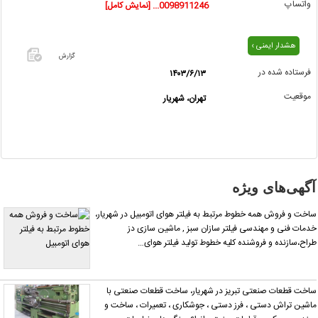
واتساپ
0098911246... [نمایش کامل]
هشدار ایمنی ›
گزارش
فرستاده شده در
۱۴۰۳/۶/۱۳
اگر این
موقعیت
تهران، شهریار
آگهی
معامله
شده یا
مشخصات
آن
نادرست
آگهی‌های ویژه
است آن‌را
گزارش
اخت و فروش همه خطوط مرتبط به فیلتر هوای اتومبیل در شهریار،
دهید.
دمات فنی و مهندسی فیلتر سازان سبز , ماشین سازی دز
راح،سازنده و فروشنده کلیه خطوط تولید فیلتر هوای…
اخت قطعات صنعتی تبریز در شهریار، ساخت قطعات صنعتی با
اشین تراش دستی ، فرز دستی ، جوشکاری ، تعمیرات ، ساخت و