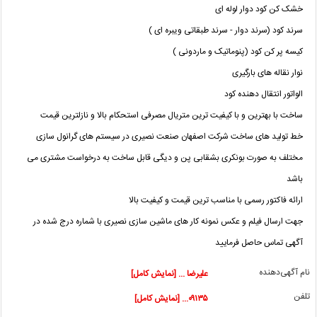
خشک کن کود دوار لوله ای
سرند کود (سرند دوار - سرند طبقاتی ویبره ای )
کیسه پر کن کود (پنوماتیک و ماردونی )
نوار نقاله های بارگیری
الواتور انتقال دهنده کود
ساخت با بهترین و با کیفیت ترین متریال مصرفی استحکام بالا و نازلترین قیمت
خط تولید های ساخت شرکت اصفهان صنعت نصیری در سیستم های گرانول سازی
مختلف به صورت بونکری بشقابی پن و دیگی قابل ساخت به درخواست مشتری می
باشد
ارائه فاکتور رسمی با مناسب ترین قیمت و کیفیت بالا
جهت ارسال فیلم و عکس نمونه کار های ماشین سازی نصیری با شماره درج شده در
آگهی تماس حاصل فرمایید
نام آگهی‌دهنده
علیرضا ... [نمایش کامل]
تلفن
۰۹۱۳۵... [نمایش کامل]