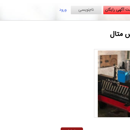
ت آگهی رایگان
نام‌نویسی
ورود
س متال