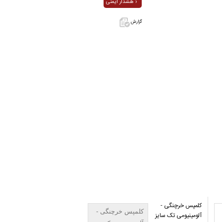
هشدار ایمنی ›
گزارش
اگر این آگهی
معامله شده
یا مشخصات
آن نادرست
است آن‌را
گزارش دهید.
کلمپس خرچنگی -
کلمپس خرچنگی -
آلومینیومی تک سایز