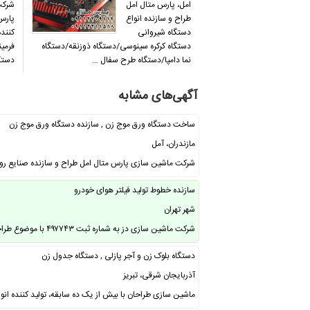
امل، پارس متال امل
شرکت
طراح و سازنده انواع
پارس 
دستگاه شیروانی
کننده
دستگاه کرکره سینوسی/دستگاه ذوزنقه/دستگاه
فرمین
نما دامپا/دستگاه طرح سفال …
دستگ
آگهی‌های مشابه
ساخت دستگاه ورق موج زن , سازنده دستگاه ورق موج زن
مازندران، آمل
شرکت ماشین سازی پارس متال امل طراح و سازنده صنایع رو
سازنده خطوط تولید فیلتر هوای خودرو
شهر تهران
شرکت ماشین سازی دز به شماره ثبت ۴۹۷۷۴۳ با موضوع طراحی ، ساخت ، آموزش و پژوهش در …
دستگاه بلوک زن و آجر پازلی , دستگاه جدول زن
آذربایجان شرقی، تبریز
ماشین سازی طراحان با بیش از یک ده سابقه، تولید کننده انو