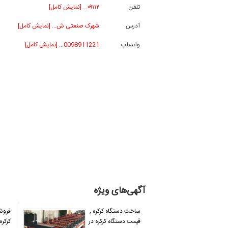
تلفن
۰۹۱۱۲... [نمایش کامل]
آدرس
شهرک صنعتی ش... [نمایش کامل]
واتساپ
0098911221... [نمایش کامل]
آگهی‌های ویژه
ساخت دستگاه کرکره ,
فروش
قیمت دستگاه کرکره در
کرکره