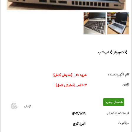
❯ کامپیوتر ❯ لپ تاپ
نام آگهی‌دهنده
خرید ۲۰... [نمایش کامل]
تلفن
۰۲۶-۳... [نمایش کامل]
هشدار ایمنی ›
گزارش
فرستاده شده در
۱۴۰۴/۱/۲۹
اگر این
موقعیت
البرز، کرج
آگهی
معامله