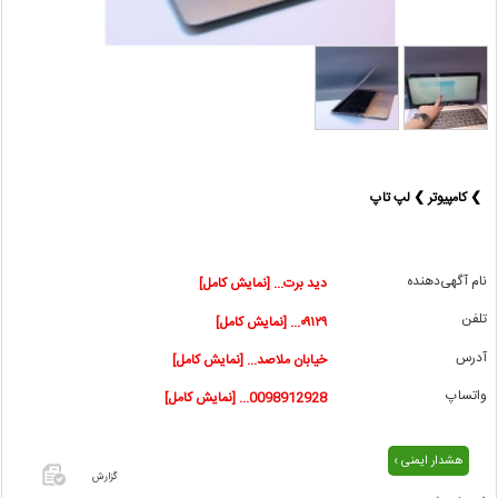
❯ کامپیوتر ❯ لپ تاپ
نام آگهی‌دهنده
دید برت... [نمایش کامل]
تلفن
۰۹۱۲۹... [نمایش کامل]
آدرس
خیابان ملاصد... [نمایش کامل]
واتساپ
0098912928... [نمایش کامل]
هشدار ایمنی ›
گزارش