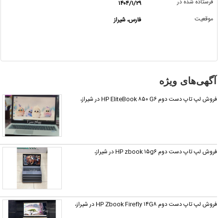
فرستاده شده در
۱۴۰۴/۱/۲۹
اگر این
موقعیت
فارس، شیراز
آگهی
معامله
شده یا
مشخصات
آن
نادرست
آگهی‌های ویژه
است آن‌را
گزارش
روش لپ تاپ دست دوم HP EliteBook ۸۵۰ G۶ در شیراز،
دهید.
روش لپ تاپ دست دوم HP zbook ۱۵g۶ در شیراز،
روش لپ تاپ دست دوم HP Zbook Firefly ۱۴G۸ در شیراز،