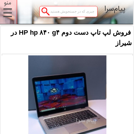
منو
پیام‌سرا
☰
فروش لپ تاپ دست دوم HP hp ۸۴۰ g۴ در
شیراز