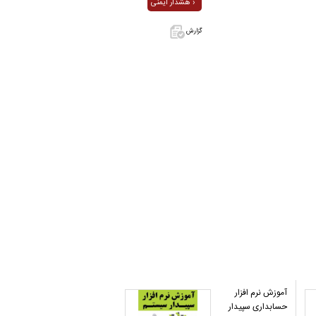
هشدار ایمنی ›
گزارش
اگر این آگهی
معامله شده
یا مشخصات
آن نادرست
است آن‌را
گزارش دهید.
آموزش نرم افزار
حسابداری سپیدار