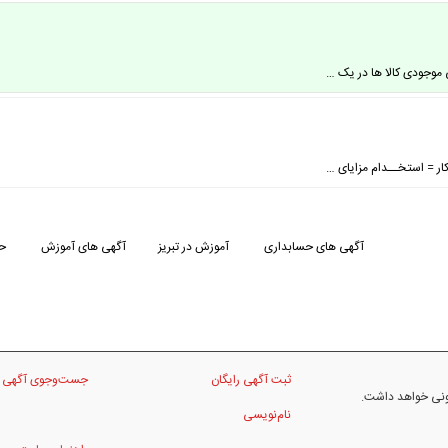
ی موجودی کالا ها در یک …
کار = استخــدام مزایای …
آگهی های حسابداری
آموزش در تبریز
آگهی های آموزش
حس
ثبت آگهی رایگان
جست‌وجوی آگهی
نونی خواهد داشت.
نام‌نویسی