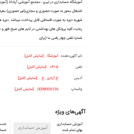
آموزشگاه حسابداری در تبریز ، مجتمع آموزشی آپادانا (آموز
اشتغال محور به صورت حضوری و مجازی(غیر حضوری) معرفی 
شهریه دوره به صورت اقساطی قابل پرداخت میباشد .دوره ها
رعایت کلیه پروتکل های بهداشتی در تایم های صبح ظهر و 
شماره تلفن چهار رقمی ما (برای
نام آگهی‌دهنده
آموزشگا... [نمایش کامل]
تلفن
۰۴۱-۵... [نمایش کامل]
آدرس
خ آزادی , خ ... [نمایش کامل]
واتساپ
0098936136... [نمایش کامل]
آگهی‌های ویژه
آموزش حسابداری
خدما
آموزش حسابداری
بهای تمام شده
حسابد