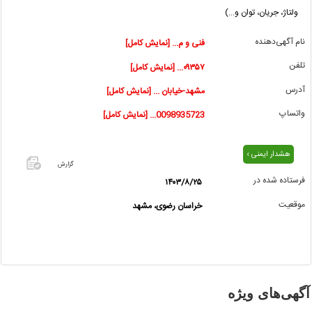
ولتاژ، جریان، توان و...)
نام آگهی‌دهنده
فنی و م... [نمایش کامل]
تلفن
۰۹۳۵۷... [نمایش کامل]
آدرس
مشهد-خیابان ... [نمایش کامل]
واتساپ
0098935723... [نمایش کامل]
هشدار ایمنی ›
گزارش
فرستاده شده در
۱۴۰۳/۸/۲۵
اگر این
موقعیت
خراسان رضوی، مشهد
آگهی
معامله
شده یا
مشخصات
آن
نادرست
آگهی‌های ویژه
است آن‌را