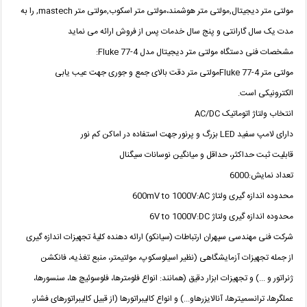
مولتی متر دیجیتال,مولتی متر هوشمند،مولتی متر اسکوب,مولتی متر mastech, را به
مدت یک سال گارانتی و پنج سال خدمات پس از فروش ارائه می نماید
مشخصات فنی دستگاه مولتی متر دیجیتال مدل Fluke 77-4:
مولتی متر Fluke 77-4مولتی متر دقت بالای جمع و جوری جهت عیب یابی
الکترونیکی است.
انتخاب ولتاژ اتوماتیک AC/DC
دارای لامپ سفید LED بزرگ و پرنور جهت استفاده در اماکن کم نور
قابلیت ثبت حداکثر، حداقل و میانگین نوسانات سیگنال
تعداد نمایش:6000
محدوده اندازه گیری ولتاژ 600mV to 1000V:AC
محدوده اندازه گیری ولتاژ 6V to 1000V:DC
شرکت فنی مهندسی سپهران ارتباطات (سیانکو) ارائه دهنده کلیۀ تجهیزات اندازه گیری
از جمله تجهیزات آزمایشگاهی (نظیر اسیلوسکوپ، مولتیمتر، منبع تغذیه، فانکشن
ژنراتور و ...) و تجهیزات ابزار دقیق (همانند: انواع فلومترها، فلوسوئیچ ها، سنسورها،
عملگرها، ترانسمیترها، آنالایزرهاو...) و انواع کالیبراتورها (از قبیل کالیبراتورهای فشار،