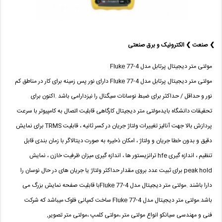
❯ صنعت ❯ الکترونیک و برق صنعتی
مولتی متر دیجیتال پرتابل مدل Fluke 77-4
مولتی متر دیجیتال پرتابل مدل Fluke 77-4 دارای نور پس زمینه برای کار در مناطق کم
نور و حداقل / حداکثر برای ضبط نوسانات سیگنال را نیزدارامی باشد .اکنون برای
تحقیقات دانشگاه بایدمولتی متر دیجیتال کارگاهی قابلیت اتصال به کامپیوتر با سرعت
پردازش بالا جهت آنالیز تغییرات ولتاژ جریان در کسر ثانیه ، قابلیت TRMS برای نمایش
دقیق و بدون خطا جریان و ولتاژ ، امکان ذخیره به صورت دیتالاگر با زمان بندی قابل
تنظیم ، اندازه گیری hfe ترانزیستور ها ، اندازه گیری میزان ظرفیت خازن ، نمایش
peak hold برای ثبیت عدد بروی مقدار حداکثر ولتاژ یا جریان های در حال نوسان را
دارا باشند .مولتی متر دیجیتال مدل Fluke 77-4با قابلیت صفحه نمایش بزرگ می
باشد.مولتی متر دیجیتال مدل Fluke 77-4 ساخت کمپانی فلوک میباشد که شرکت
فنی و مهندسی سیانکو انواع مولتی متر ،مولتی کلمپ ،مولتی متر تصویر,