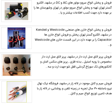
گزارش
فروش و پخش انواع سروو موتور های AC و DC در مشهد، الکترو
دهید.
ستر تهران تهیه و پخش انواع سروو موتور در تهران وشهرستان ها را
ر عهده دارد.جهت کسب اطلاعات بیشتر و یا…
فروش و پخش انواع خازن های صنعتی Westcode و Kendeil
ر مشهد، الکترو گستر تهران پخش و فروش انواع خازن ها
Capacitor را بر عهده دارد.در این قسمت خازن های Westcode
…
روش پریز اتاق عمل ارت دار در مشهد، پریز اتاق عمل ارت دار
خصوص با رویه استیل , بدنه فلزی , پریز های منکس المان و
انکتورهای تک سوراخ گردشی قفل شو جهت ارت و سه…
روش سیم و کابل موجود در لاله زار در مشهد، فروشگاه نیک نهال
نیرو باسابقه ٣٠ سال تجربه در زمینه تلفن و روشنایی در لاله زار با
دف تامین توزیع انواع سیم و کابل…