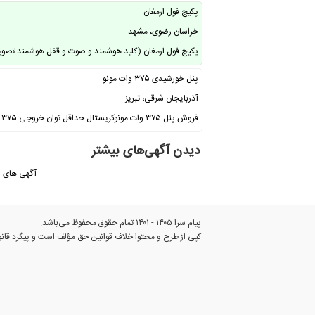
پکیج فول ارمغان
خراسان رضوی، مشهد
پکیج فول ارمغان (کلید هوشمند و صوت و قفل هوشمند تصویری و پ
پنل خورشیدی ۳۷۵ وات مونو
آذربایجان شرقی، تبریز
فروش پنل ۳۷۵ وات مونوکریستال حداقل توان خروجی ۳۷۵ وات ولتاژ خروجی ۳۸ولت جریان …
دیدن آگهی‌های بیشتر
آگهی های ا
پیام سرا ۱۴۰۵ - ۱۴۰۱ تمام حقوق محفوظ می‌باشد.
کپی از طرح و محتوا خلاف قوانین حق مؤلف است و پیگرد قا