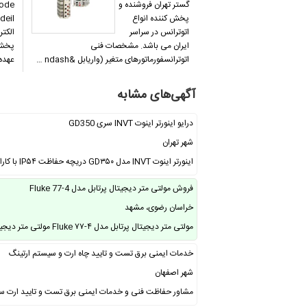
گستر تهران فروشنده و
پخش کننده انواع
اتوترانس در سراسر
الکتر
ایران می باشد. مشخصات فنی
اتوترانسفورماتورهای متغیر (واریابل &ndash …
و …
آگهی‌های مشابه
درایو اینورتر اینوت INVT سری GD350
شهر تهران
اینورتر اینوت INVT مدل GD۳۵۰ دریچه حفاظت IP۵۴ با کارایی بالا ویژگی های اینورتر …
فروش مولتی متر دیجیتال پرتابل مدل Fluke 77-4
خراسان رضوی، مشهد
مولتی متر دیجیتال پرتابل مدل Fluke ۷۷-۴ مولتی متر دیجیتال پرتابل مدل Fluke ۷۷-۴ …
خدمات ایمنی برق تست و تایید چاه ارت و سیستم ارتینگ
شهر اصفهان
مشاور حفاظت فنی و خدمات ایمنی برق تست و تایید ارت ساختم