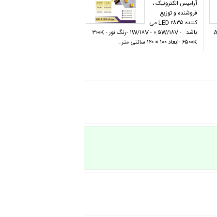
آرامیس الکترونیک ،
فروشنده و توزیع
کننده LED ۲۸۳۵ می
A است. AVR
باشد . - ۱W/۱۸V - ۰.۵W/۱۸V -رنگ نور ۳۰۰K -
۶۵۰۰K -ابعاد ۱۰۰ × ۱۲۰ سانتی متر…