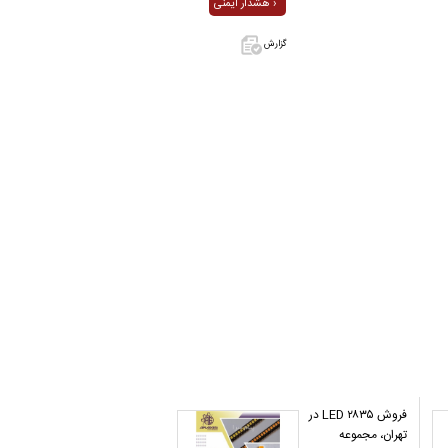
هشدار ایمنی ›
گزارش
اگر این آگهی
معامله شده
یا مشخصات
آن نادرست
است آن‌را
گزارش دهید.
فروش LED ۲۸۳۵ در
تهران، مجموعه