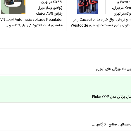
Westcode و
SX۴۴۰ در تهران،
Kendeil در تهران،
رگولاتور ولتاژ دیزل
و گستر تهران
ژنراتور AVR مخفف
پخش و فروش انواع خازن ها Capacitor را بر
utomatic voltage Regulator
عهده دارد.در این قسمت خازن های Westcode
قطعه ای است الکترونیکی برای تنظیم و …
انها , صنایع , کارگاهها …