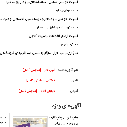
قابلیت خواندن :تمامی استانداردهای بارکد رایج در دنیا
پایه دیواری :دارد
قابلیت :خواندن بارکد دفترچه بیمه تامین اجتماعی و کارت م
پایه نگهدارنده و شارژر :پایه دار
قابلیت ارسال اطلاعات :بصورت آنلاین
عملکرد :نوری
سازگاری با نرم افزار :سازگار با تمامی نرم افزارهای فروشگاهی،
نام آگهی‌دهنده
امیرمحم... [نمایش کامل]
تلفن
۰۲۱-۸... [نمایش کامل]
آدرس
خیابان انقلا... [نمایش کامل]
آگهی‌های ویژه
چاپ کارت , چاپ کارت
سیست
پی وی سی , چاپ