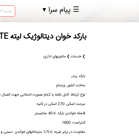
☰ پیام سرا ▾
بارکد خوان دیتالوژیک لیته LITE در تهران بارکد ریدر ساخت کشور ویتنام نوع
❯ خدمات ❯ ماشینهای اداری
بارکد ریدر
ساخت کشور :ویتنام
نوع ارتباط :کابل usb یا ps2 بصورت انتخابی جهت اتصال با کامپیوتر
سرعت اسکن :270 اسکن در ثانیه
فاصله خواندن بارکد :تا 40 سانتیمتر
کنتراست :1800
مقاومت در برابر ضربه :تا 1/5 مترحالتهای خواندن :دستی و اتوماتیک