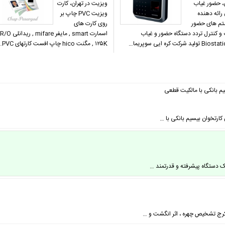
ن، حضور غیاب
ویزیت در تهران، کارت
 رائه دهنده
ویزیت PVC چاپ بر
م های حضور
روی کارت های
 و کنترل تردد دستگاه حضور و غیاب
اسمارت smart , مایفر mifare , ریدانلی R/O
تولید شرکت کره ایی سوپریما…
۱۲۵K , مگنت hico چاپ افست کارتهای PVC…
سیم بانکی با مالکیت قطعی
کارتخوان بیسیم بانکی با …