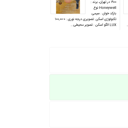
۱۹۰۰ در تهران، برند :
Honeywell نوع
بارکد خوان : سیمی
تکنولوژی اسکن :تصویری درجه نوری : ۰-۱۰۰,۰۰
LUX الگو اسکن : تصویر محیطی…