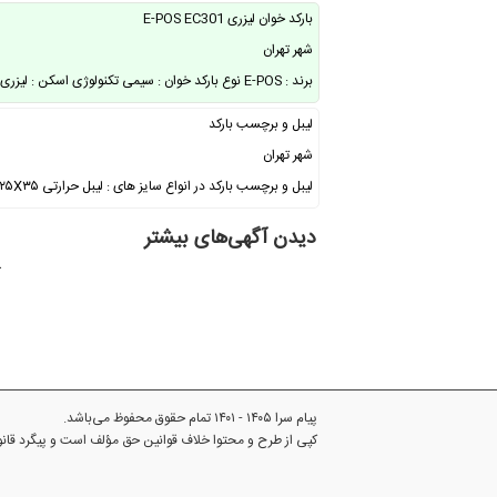
بارکد خوان لیزری E-POS EC301
شهر تهران
برند : E-POS نوع بارکد خوان : سیمی تکنولوژی اسکن : لیزری خطی سرعت اسکن : ۲۰۰ خط …
لیبل و برچسب بارکد
شهر تهران
لیبل و برچسب بارکد در انواع سایز های : لیبل حرارتی ۲۵X۳۵ تک ستونی لیبل حرارتی …
دیدن آگهی‌های بیشتر
آ
پیام سرا ۱۴۰۵ - ۱۴۰۱ تمام حقوق محفوظ می‌باشد.
کپی از طرح و محتوا خلاف قوانین حق مؤلف است و پیگرد قا