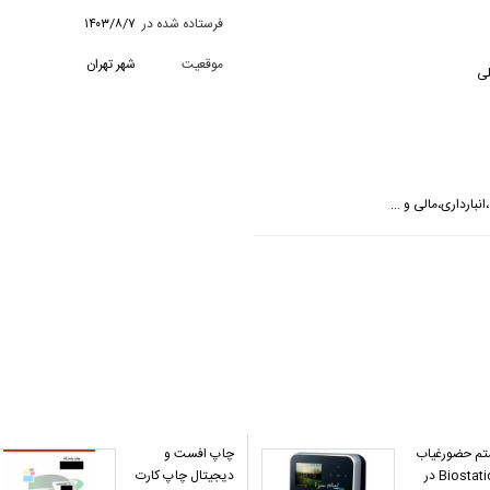
فرستاده شده در
۱۴۰۳/۸/۷
موقعیت
شهر تهران
لی
انبارداری،مالی و ...
م حضورغیاب
چاپ افست و
Biostation ۲ در
دیجیتال چاپ کارت