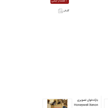
هشدار ایمنی ›
گزارش
اگر این آگهی
معامله شده
یا مشخصات
آن نادرست
است آن‌را
گزارش دهید.
بارکدخوان تصویری
Honeywell Xenon