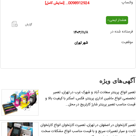
واتساپ
0098912924... [نمایش کامل]
هشدار ایمنی ›
گزارش
فرستاده شده در
۱۴۰۳/۱۱/۸
اگر این
موقعیت
شهر تهران
آگهی
معامله
شده یا
مشخصات
آن
نادرست
آگهی‌های ویژه
است آن‌را
گزارش
عمیر انواع پرینتر سعادت آباد و شهرک غرب در تهران، تعمیر
دهید.
خصصی انواع ماشین اداری پرینتر، فکس، اسکنر با کیفیت بالا و
یمت مناسب تعمیر پرینتر شارژ کارتریج در محل…
عمیر کارتخوان در اصفهان در تهران، تعمیرت کارتخوان انواع کارتخوان
ابت و سیار تعمیرات سریع و با قیمت مناسب انواع مشکلات سخت