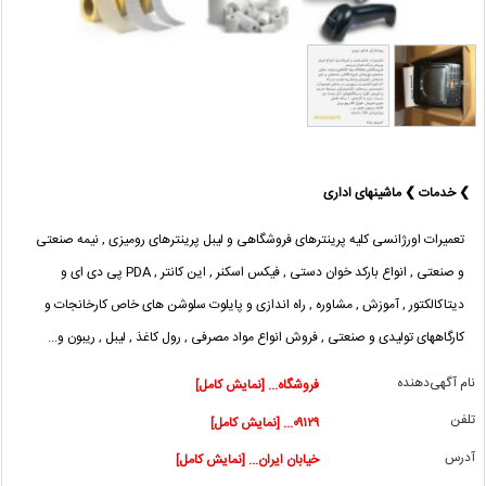
❯ خدمات ❯ ماشینهای اداری
تعمیرات اورژانسی کلیه پرینترهای فروشگاهی و لیبل پرینترهای رومیزی , نیمه صنعتی
و صنعتی , انواع بارکد خوان دستی , فیکس اسکنر , این کانتر , PDA پی دی ای و
دیتاکالکتور , آموزش , مشاوره , راه اندازی و پایلوت سلوشن های خاص کارخانجات و
کارگاههای تولیدی و صنعتی , فروش انواع مواد مصرفی , رول کاغذ , لیبل , ریبون و...
نام آگهی‌دهنده
فروشگاه... [نمایش کامل]
تلفن
۰۹۱۲۹... [نمایش کامل]
آدرس
خیابان ایران... [نمایش کامل]