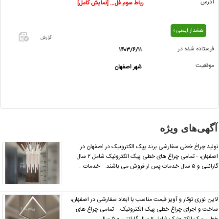
آدرس
رباط سوم فل... [نمایش کامل]
هشدار ایمنی ›
گزارش
فرستاده شده در
۱۴۰۳/۶/۱۱
اگر این
موقعیت
شهر اصفهان
آگهی
معامله
شده یا
مشخصات
آن
نادرست
آگهی‌های ویژه
است آن‌را
گزارش
ولید چراغ خطی سفارشی برند پیک الکترونیک در اصفهان در
دهید.
اصفهان، - تمامی چراغ های خطی پیک الکترونیک شامل ۲ سال
رانتی و ۵ سال خدمات پس از فروش می باشند. - خدمات…
این نوری توکار و آویز قیمت مناسب با ابعاد سفارشی در اصفهان،
اخت و اجرای چراغ خطی پیک الکترونیک. - تمامی چراغ های