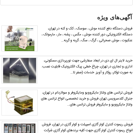
مشخصات
آن
نادرست
آگهی‌های ویژه
است آن‌را
گزارش
روش دستگاه دفع کننده موش ، سوسک ، کک و کنه در تهران،
دهید.
ستگاه الکترونیکی دور کننده موش ، مگس ، پشه ، مار ، مارمولک ،
نکبوت ، موش صحرائی ، گرگ ، سگ ، گربه و گربه…
رید لاینر ال ای دی در ابعاد سفارشی جهت نورپردازی مسکونی،
داری و تجاری در تهران، چراغ خطی پیک الکترونیک قابلیت نصب:
ه صورت توکار، روکار و آویز. خدمات (صفر تا…
روش ترانس های ولتاژ مایکروویو ومایکروفر و سولاردام در تهران،
نرال کلدسرویس تهران فروش و خرید تخصصی انواع ترانس های
لتاژ مایکروویو و مایکروفر فروش ترانس های…
روش ریموت کنترل کولر گازی اسپیلت و کولر گازی در تهران، فروش
نواع ریموت کنترل کولر گازی جهت کلیه برندهای کولر گازی شرکت