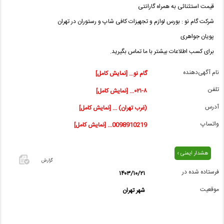
قیمت استثنائی به همراه گارانتی
شرکت گام نو : بورس لوازم و تجهیزات کافی شاپ و رستوران در تهران
پویان جواهری
برای کسب اطلاعات بیشتر با ما تماس بگیرید.
نام آگهی‌دهنده
گام نو... [نمایش کامل]
تلفن
۰۲۱-۸... [نمایش کامل]
آدرس
(غرب تهران) ... [نمایش کامل]
واتساپ
0098910219... [نمایش کامل]
هشدار ایمنی ›
گزارش
فرستاده شده در
۱۴۰۳/۱۰/۲۱
اگر این
موقعیت
شهر تهران
آگهی
معامله
شده یا