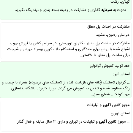
گیلان، رشت
… دعوت به
سرمایه
گذاری و مشارکت در زمینه بسته بندی و برندینگ بگیرید.
مشارکت در احداث پل معلق
خراسان رضوی، مشهد
مشارکت در ساخت پل معلق مکانهای توریستی ،در سراسر کشور یا فروش چوب
اشباع شده با روغن برای ماندگاری و استحکام بالا ، کرپی بهمراه مهره و واشرجات
برای ساخت پل معلق تا ۱۷۰متر…
خط تولید کفپوش گرانولی
استان البرز
… گرانول لاستیک (دانه های بازیافت شده از لاستیک های فرسوده) همراه با چسب و
رنگ مخلوط شده و تبدیل به کفپوش می گردد. موارد کاربرد : باشگاه بدنسازی _
مهد کودک _ فضای سبز…
مجوز کانون
آگهی
و تبلیغات
استان تهران
… مجوز کانون
آگهی
و تبلیغات در تهران و داری ۱۲ سال سابقه و فعال
گذار