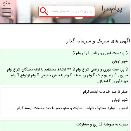
منو
پیام‌سرا
☰
گهی های شریک و سرمایه گذار
$ پرداخت فوری و واقعی انواع وام $
شهر تهران
$ پرداخت فوری و واقعی انواع وام $ ** ارتباط مستقیم با ارائه دهنگان انواع وام
فوری :  وام رو چک  وام رو سفته  وام با فیش حقوقی  وام ازدواج  وام
فرزندآوری  امتیاز…
صفر تا صد خدمات اینستاگرام
شهر تهران
ادمین ، تولید محتوا ، طراحی سایت و سئو صفر تا صد خدمات اینستاگرام ……
دعوت به
سرمایه
گذاری و مشارکت