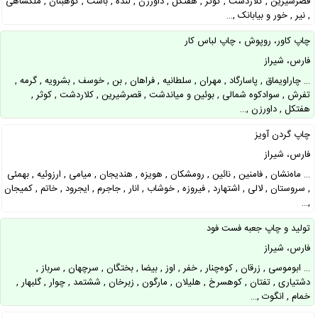
قصرشیرین , کلاردشت , کوثر , هفتکل , داورزن , لنده , باشت , کوهبنان , ملکشاهی
, نیر , خور و بیابانک ,…
چاپ کاور، روپوش ، چاپ لباس کار
فارس، شیراز
… چاراویماق , پاسارگاد , مهران , سلطانیه , فراهان , بن , خوسف , بشرویه , گرمه ,
تفرش , سوادکوه شمالی , بوئین و میاندشت , قصرشیرین , کلاردشت , کوثر ,
هفتکل , داورزن ,…
چاپ گردن آویز
فارس، شیراز
… ماه‌نشان , فامنین , نائین , رومشکان , هویزه , هندیجان , میامی , ارزوئیه , بهمئی
, سروستان , لالی , اشتهارد , فیروزه , خوشاب , انار , جاجرم , ایجرود , خاتم , کمیجان
,…
تولید و چاپ جعبه فست فود
فارس، شیراز
… ابوموسی , زرقان , کوه‌چنار , خفر , اوز , بیضا , بختگان , سرچهان , سرباز ,
دشتیاری , تفتان , کوهسرخ , هلیلان , مارگون , زبرخان , ششتمد , چوار , گلبهار ,
خمام , انگوت ,…