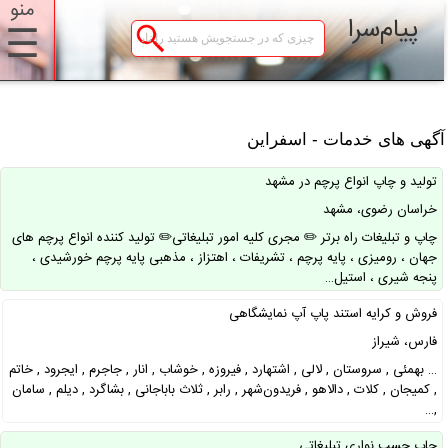
منو
پیام‌سرا
☰
گهی های خدمات - اسفراین
تولید و چاپ انواع پرچم در مشهد
خراسان رضوی، مشهد
چاپ و تبلیغات راه برتر ✏️ مجری کلیه امور تبلیغاتی✏️ تولید کننده انواع پرچم های
جهان ، رومیزی ، پایه پرچم ، تشریفات ، اهتزاز ، مذهبی پایه پرچم خورشیدی ،
پنجه شیری ، استیل…
فروش و کرایه استند پاپ آپ نمایشگاهی
فارس، شیراز
… بهمئی , سروستان , لالی , اشتهارد , فیروزه , خوشاب , انار , جاجرم , ایجرود , خاتم
, کمیجان , کلات , دالاهو , فریدون‌شهر , رابر , ثلاث باباجانی , بشاگرد , دیلم , سامان
,…
چاپ چسب نواری تبلیغاتی