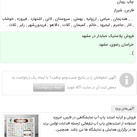
چاپ روبان
فارس، شیراز
… , هندیجان , میامی , ارزوئیه , بهمئی , سروستان , لالی , اشتهارد , فیروزه , خوشاب
, انار , جاجرم , ایجرود , خاتم , کمیجان , کلات , دالاهو , فریدون‌شهر , رابر , ثلاث…
فروش پلاستیک حبابدار در مشهد
خراسان رضوی، مشهد
)…
آگهی دلخواه‌تان را در نتایج جست‌وجو نیافتید؟ با ایجاد یک درخواست به
ایجاد درخواست
محض ثبت آن در سایت آگاه شوید.
آگهی‌های ویژه
فروش و کرایه استند پاپ آپ نمایشگاهی در فارس، امروزه
استفاده از استندهای پاپ آپ تبلیغاتی ازجمله اقدامات لوکس برند
ها در برگزاری همایش و نمایشگاه ها می باشد. همچنین…