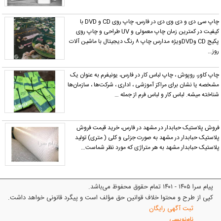
چاپ سی دی و دی وی دی در فارس، چاپ روی CD و DVD با
کیفیت در کمترین زمان چاپ معمولی و UV طراحی و چاپ روی
پکیج CD وDVDویژه مدارس چاپ ۸ رنگ دیجیتال با ماشین آلات
روز…
چاپ کاور، روپوش ، چاپ لباس کار در فارس، یونیفرم به‌ عنوان یک
مشخصه یا نشان برای مراکز آموزشی ، اداری ، شرکت‌ها ، سازمان‌ها
شناخته میشه. لباس کار و لباس فرم از جمله …
روش پلاستیک حبابدار در مشهد در فارس، خرید قیمت فروش
لاستیک حبابدار در مشهد به صورت جزئی و کلی ( متری) تولید
لاستیک حبابدار مشهد به هر متراژی که مورد نظر شماست…
پیام سرا ۱۴۰۵ - ۱۴۰۱ تمام حقوق محفوظ می‌باشد.
کپی از طرح و محتوا خلاف قوانین حق مؤلف است و پیگرد قانونی خواهد داشت.
ثبت آگهی رایگان
نام‌نویسی