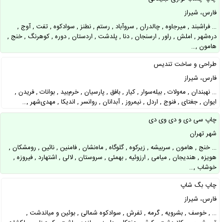
فارس، شیراز
… فراشبند , میرجاوه , چالدران , سروآباد , رستم , نطنز , سوادکوه , تفت , آوج ,
دره‌شهر , املش , راور , ارسنجان , دنا , پلدشت , اردستان , دوره , کوهرنگ , خنج ,
هامون ,…
طراحی و ساخت تندیس
فارس، شیراز
… نهبندان , مه‌ولات , بیله‌سوار , کیار , بافق , پارسیان , خرم‌بید , بوانات , فریدن ,
ایوان , جغتای , فنوج , اردل , نیمروز , آبدانان , روانسر , اندیکا , مهدی‌شهر ,…
چاپ سی دی و دی وی دی
شهر تهران
… خنج , هامون , سربیشه , زیرکوه , گلوگاه , ماه‌نشان , فامنین , نائین , رومشکان ,
هویزه , هندیجان , میامی , ارزوئیه , بهمئی , سروستان , لالی , اشتهارد , فیروزه ,
خوشاب ,…
چاپ بگ شاپ
فارس، شیراز
… , خوسف , بشرویه , گرمه , تفرش , سوادکوه شمالی , بوئین و میاندشت ,