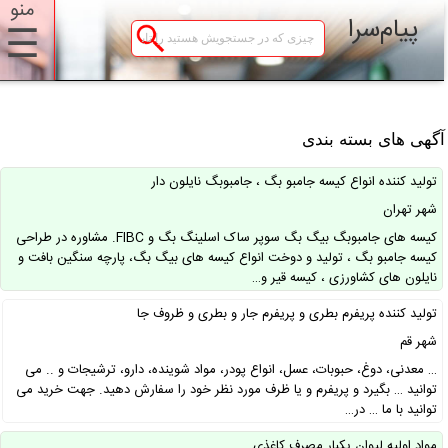
منو
پیام‌سرا
☰
گهی های بسته بندی
تولید کننده انواع کیسه جامبو بگ ، جامبوبگ نایلون دار
شهر تهران
کیسه های جامبوبگ بیگ بگ سوپر ساک اسلینگ بگ و FIBC. مشاوره در طراحی
کیسه جامبو بگ ، تولید و دوخت انواع کیسه های بیگ بگ، پارچه سنگین بافت و
نایلون های کشاورزی ، کیسه قیر و…
تولید کننده پریفرم بطری و پریفرم جار و بطری و ظروف جا
شهر قم
… معدنی، دوغ، حبوبات، عسل، انواع پودر، مواد شوینده، دارو، ترشیجات و .. می
توانید … بگیرد و پریفرم و یا ظرف مورد نظر خود را سفارش دهید. جهت خرید می
توانید با ما … در…
مواد اولیه لیوان یکبار مصرف کاغذی