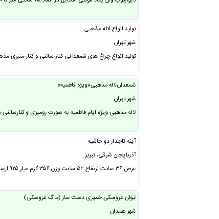
دیوارکوب وان یکاد مولتی استایل در ابعاد ۲۵ سانتی متر تا ۶۰ سانتی متر در دو رنگ طلایی و نقره ای آیینه ای ……
تولید انواع لاله مذهبی
شهر تهران
تولید انواع چراغ های شمعدانی کنار سالنی و‌ کنار منبری مذ
شمعدان‌لاله مذهبی«ویژه فاطمیه»
شهر تهران
لاله مذهبی ویژه ایام فاطمیه به صورت رومیزی و کنارسالنی
آینه تاجدار دو حاشیه
آذربایجان شرقی، تبریز
عرض ۳۶ سانت ارتفاع ۵۲ سانت وزن ۳۵۶ گرم عیار ۹۲۵ ارسال به سراسر ایران ( آینه تاجدار دو حاشیه ) ……
لیوان عروسکی خمیری دست ساز (ماگ عروسکی)
شهر همدان