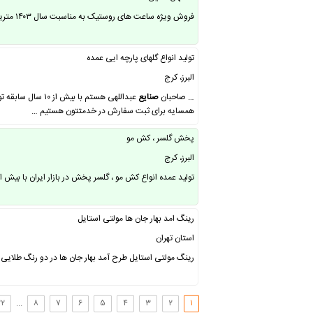
فروش ویژه ساعت های روستیک به مناسبت سال ۱۴۰۳ متریال طبیعی و استفاده از چوب زیتون سنجد و.. طبیعت را به خانه ببرید و به منازل خود حس خوب منتقل کنید ……
تولید انواع گلهای پارچه ایی عمده
البرز، کرج
… صاحبان
صنایع
عبداللهی هستم ب
همسایه برای ثبت سفارش در خدمتتون هستیم …
پخش گلسر ، کش مو
البرز، کرج
تولید عمده انواع کش مو ، گلسر پخش در بازار ایران با بیش از۰ ۱سال سابقه فعالیت و فروش …
رینگ امد بهار جان ها مولتی استایل
استان تهران
رینگ مولتی استایل طرح آمد بهار جان ها در دو رنگ طلایی و ن
۲۲
...
۸
۷
۶
۵
۴
۳
۲
۱