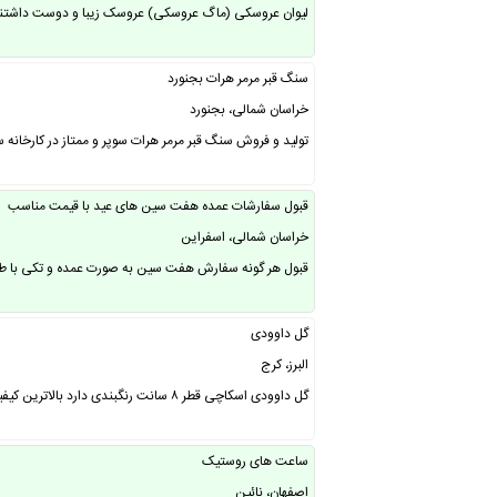
لیوان عروسکی (ماگ عروسکی) عروسک زیبا و دوست داشتنی ا
سنگ قبر مرمر هرات بجنورد
خراسان شمالی، بجنورد
تولید و فروش سنگ قبر مرمر هرات سوپر و ممتاز در کارخان
قبول سفارشات عمده هفت سین های عید با قیمت مناسب
خراسان شمالی، اسفراین
قبول هر گونه سفارش هفت سین به صورت عمده و تکی با طرح و رنگ دلخواه شما عزیزان
گل داوودی
البرز، کرج
گل داوودی اسکاچی قطر ۸ سانت رنگبندی دارد بالاترین کیفیت دوخت و مونتاژ افتخار همکاری با کارخانه جات صندل و مزونها و پخش خرازی ها فقط سفارشات عمده پذیرفته میشود ……
ساعت های روستیک
اصفهان، نائین