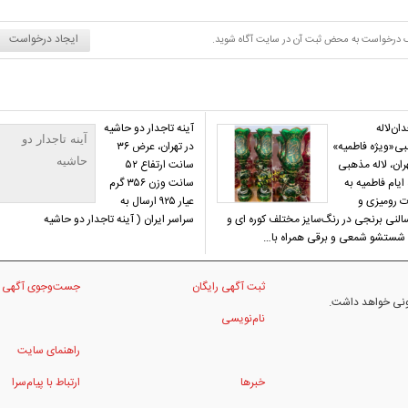
ایجاد درخواست
د یک درخواست به محض ثبت آن در سایت آگاه شوید.
ان‌لاله
آینه تاجدار دو حاشیه
آینه تاجدار دو
ی«ویژه فاطمیه»
در تهران، عرض ۳۶
حاشیه
ران، لاله مذهبی
سانت ارتفاع ۵۲
ایام فاطمیه به
سانت وزن ۳۵۶ گرم
 رومیزی و
عیار ۹۲۵ ارسال به
سالنی برنجی در رنگ‌سایز مختلف کوره ای و
سراسر ایران ( آینه تاجدار دو حاشیه
 شستشو شمعی و برقی همراه با…
ثبت آگهی رایگان
جست‌وجوی آگهی
نونی خواهد داشت.
نام‌نویسی
راهنمای سایت
خبرها
ارتباط با پیام‌سرا