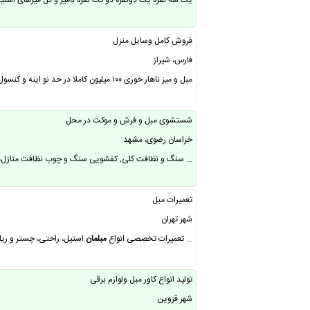
یک سه نفره یک دونفره دو تک نفره بامیز و گل میزهای است
فروش کامل وسایل منزل
فارس، شیراز
مبل و میز ناهار خوری ۱۰۰ میلیون کاملا در حد نو اینه و کنسول کاملا سالم در حد نو ۸ میلیون تومان بوفه ظروف ۶ میلیون فرش شش متری سه عدد ۹ سرویس خواب تازه تعمیر شده ۱۸ کلیه…
شستشوی مبل و فرش و موکت در محل
خراسان رضوی، مشهد
… سنگ و نظافت کلی, کفشویی سنگ و چوب نظافت منازل، س
تعمیرات مبل
شهر تهران
… ‎تعمیرات تخصصی انواع
مبلمان
استیل، راحتی، چستر و ریلکسی اعم از ترک و مالزی 
تولید انواع کاور مبل ولوازم برقی
شهر قزوین