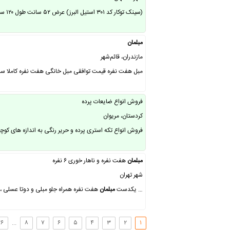
(سینک توکار کد ۳۰۱ استیل البرز) عرض ۵۲ سانت طول ۱۲۰ سانت توکار استیل ۳۰۴ زیر آب مربع دو لگن عمق ۱۹ سانت حجم لگن ها ۵۰.۲ لیتر آنتی باکتریال . ……
مبلمان
مازندران، قائم‌شهر
مبل هفت نفره قیمت توافقی مبل خانگی هفت نفره کاملا سالم دسته چرم و پ
فروش انواع ضایعات پرده
کردستان، مریوان
فروش انواع تکه استری پرده و حریر رنگی به اندازه های کوچک و بزرگ بعضی هاشون متراژشون به ۶متر هم میرسن 
مبلمان
هفت نفره و ناهار خوری ۶ نفره
شهر تهران
… یکدست
مبلمان
هفت نفره همراه جلو مبلی و دوتا عسلی ، 
۶
...
۸
۷
۶
۵
۴
۳
۲
۱