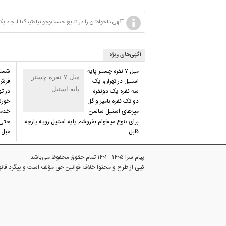
آگهی دلخواه‌تان را در نتایج جست‌وجو نیافتید؟ با ایجا
آگهی‌های ویژه
مبل ۷ نفره چستر پایه
شستش
مبل ۷ نفره چستر
استیل در تهران، یک
فرش 
پایه استیل
سه نفره یک دونفره
در ت
دو تک نفره بامیز و گل
خورش
میزهای استیل سالمن
خدما
برای تنوع میخوام بفروشم پایه استیل رویه پارچه
قابل
مبل 
پیام سرا ۱۴۰۵ - ۱۴۰۱ تمام حقوق محفوظ می‌باشد.
کپی از طرح و محتوا خلاف قوانین حق مؤلف است و پیگرد قا