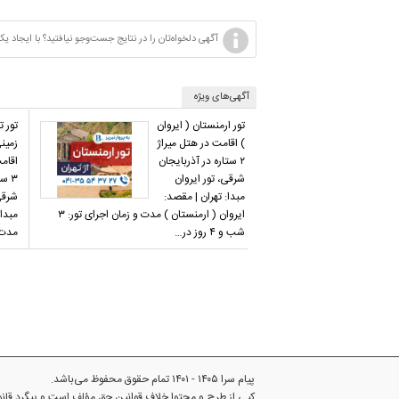
آگهی دلخواه‌تان را در نتایج جست‌وجو نیافتید؟ با ایجا
آگهی‌های ویژه
تور ارمنستان ( ایروان
تور ت
) اقامت در هتل میراژ
زمین
۲ ستاره در آذربایجان
شرقی، تور ایروان
۳ س
مبدا: تهران | مقصد:
شرقی،
ایروان ( ارمنستان ) مدت و زمان اجرای تور: ۳
مبدا:
شب و ۴ روز در…
مدت 
پیام سرا ۱۴۰۵ - ۱۴۰۱ تمام حقوق محفوظ می‌باشد.
کپی از طرح و محتوا خلاف قوانین حق مؤلف است و پیگرد قا