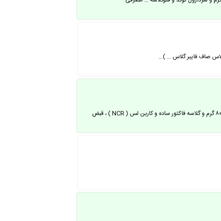
رم و سرد،رول کوتد و فتوگلاسه … مصرفی
و تبلیغات کارت ویزیت سلفون ، لمینت ، برجسته ، PVC لیبل ( پشت چسب کاغذی … کاغذ ۸۰ گرم و گلاسه فاکتور ساده و کاربن لس ( NCR ) ، قبض