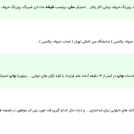
روزرنگ حروف برشی کاتر پلاتر … استیکر،
مش
، برچسب
شیشه
مات کن شبرنگ، روزرنگ حروف ب
ب حروف پلکسی ) نمایشگاه بین المللی تهران ( نصاب حروف پلکسی )…
 خدمات
چاپ
در کمتر از ۱۳ دقیقه آماده عقد قرارداد با کلیه ارگان های دولتی … بیلبورد)
چاپ
استیکر(
کاغذ های نایلونی برای جداسازی … و ذرات مثل اندازه گیری قند خون، پلی اتر سولفون در تصفیه