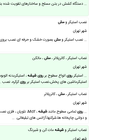
… دستگاه کشش در بتن مسلح و ساختارهای تقویت شده بنایی برای تقویت و نگهداری بتن در … چهار شنبه
نصب استیکر و
مش
شهر تهران
… نصب استیکر و
مش
بصورت خشک و حرفه ای نصب بروی
نصاب‌ استیکر‌ ، کاترپلاتر ،
مش
، ماتکن
شهر تهران
… استیکر
روی
انواع سطوح بر
روی
شیشه
، استیکربدنه اتوبو
استیکرماشین های پخش،نصب استیکر بر
روی
کرکره، نصب …
نصاب استیکر ،
مش
، کاترپلاتر
شهر تهران
…
روی
تمامی سطوح مانند:
شیشه
، Mdf، نئوپان ، فلزی نصب بر
و دولتی چاپخانه ها،شرکتها،آژانس های تبلیغاتی. …
نصاب استیکر و
شیشه
مات کن و شبرنگ
شهر تهران