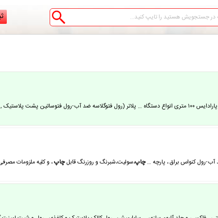
ثب
ای و سلولزی آرته ، فتو و پارادایس ۱۰۰ متری انواع دستگاه … پلاتر (رول فتوگلاسه ضد آب-رول فتوساتی
آب-رول کنواس براق ، پارچه …
چاپ
،سولیت،شبرنگ و روزرنگ قابل
چاپ
، و کلیه ملزومات مصرف