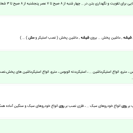
 از ۸ صبح تا ۷ عصر پنجشنبه از ۸ صبح تا ۳ شعار ما : از تولید کننده اصلی … خرید…
شیشه
, ماشین پخش … بروی
شیشه
, ماشین پخش ( نصب استیکر و
مش
) … )
س ، مترو، انواع استیکرماشین … ، استیکربدنه اتوبوس ، مترو، انواع استیکرماشین های پخش،نصب
روی
انواع خودروهای سبک … ، فلزی نصب بر
روی
انواع خودروهای سبک و سنگین آماده همکاری