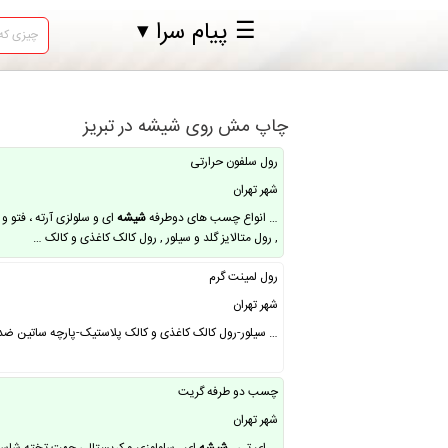
☰ پیام سرا ▾
چاپ مش روی شیشه در تبریز
رول سلفون حرارتی
شهر تهران
… انواع چسب های دوطرفه
شیشه
, رول متالایز گلد و سیلور , رول کالک کاغذی و کالک …
رول لمینت گرم
شهر تهران
… سیلور-رول کالک کاغذی و کالک پلاستیک-پارچه ساتین ضد 
چسب دو طرفه گریت
شهر تهران