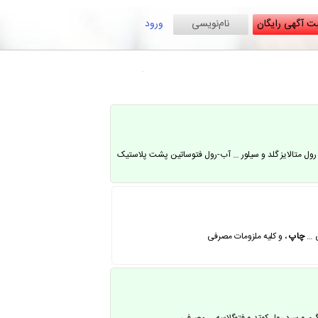
ت آگهی رایگان
نام‌نویسی
ورود
ن پشت پلاستیک , رول متالایز گلد و سیلور … آب-رول فتوساتین پشت پلاستیک
ی …
چاپ
، و کلیه ملزومات مصرفی