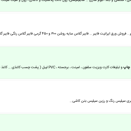
 ، فلکسی و جلد آلبوم سازی … سابلیمیشن، رول کالک پلاستیک و کاغذی ، رول و شیت لمینت گ
ایبر گلاس سایه روشن ۳۰۰ و ۴۵۰ گرمی فایبر گلاس رنگی فایبر گلاس صاف فایبر گلاس … )…
چاپ
گری سیلیس رنگ و رزین سیلیس بتن کاشی…