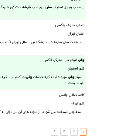
… نصب وینیل استیکر،
مش
، برچسب
شیشه
مات کن شبرنگ، 
نصاب حروف پلکسی
استان تهران
… با هفت سال سابقه در نمایشگاه بین المللی تهران ( نصا
چاپ
انواع بنر، استیکر، فلکس
شهر اصفهان
… مرکز
چاپ
مهرداد ارائه کلیه خدمات
چاپ
در کمتر از … کلیه
اکو سالونت …
کاغذ صافی واتمن
شهر تهران
… متفاوتی استفاده می شوند. از نمونه های آن می توان به 
۴
۳
۲
۱