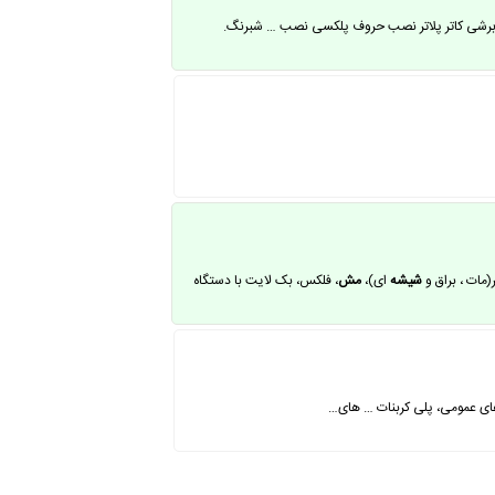
رشی کاتر پلاتر نصب حروف پلکسی نصب … شبرنگ.
مات ، براق و
شیشه
ای)،
مش
، فلکس، بک لایت با دستگاه
 های عمومی، پلی کربنات … های…