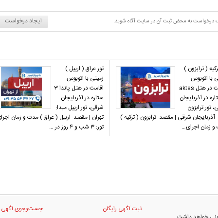
ایجاد درخواست
د یک درخواست به محض ثبت آن در سایت آگاه شوید.
رکیه ( ترابزون )
تور عراق ( اربیل )
ی با اتوبوس
زمینی با اتوبوس
اقامت در هتل aktas
اقامت در هتل پاندا ۳
تاره در آذربایجان
ستاره در آذربایجان
 تور ترابزون
شرقی، تور اربیل مبدا:
 آذربایجان شرقی | مقصد: ترابزون ( ترکیه )
تهران | مقصد: اربیل ( عراق ) مدت و زمان اجرا
و زمان اجرای…
تور: ۳ شب و ۴ روز در …
ثبت آگهی رایگان
جست‌وجوی آگهی
نونی خواهد داشت.