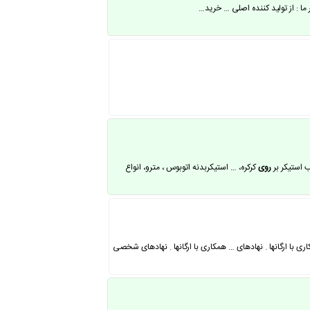
 استیکر بر
روی
کرکره، … استیکربدنه اتوبوس ، مترو، انواع
 با ارگانها . نهادهای … همکاری با ارگانها . نهادهای شخصی