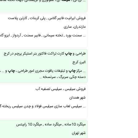
… ای تی ،
شیشه
ای ، سلولوزی و کریستالی جهت تخته شاستی
فروش ایرانیت فایبر گلاس , پلی کربنات , کارتن پلاست
مازندران، ساری
… سمنت بورد , تخته سیمانی , فایبر سمنت , آردواز , ایزو گام .. فروش ورق ایرانیت فایبر … ف
طراحی و
چاپ
کارت تراکت فاکتور بنر استیکر پرچم در کرج
البرز، کرج
… مرکز
چاپ
و تبلیغات یاقوت مجری امور طراحی ،
چاپ
و … ،
دسته چکی سربرگ ، سرنسخه …
فروش سیلیس ، سیلیس تصفیه آب
شهر همدان
… سیلیس لعاب سازی سیلیس فولاد و چدن سیلیس ریخته 
میلگرد 10ساده , میلگرد ساده , میلگرد 10 رابیتس
شهر تهران