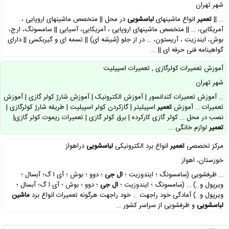
شهر تهران
… ||
تعمیر
انواع ماشینهای
لباسشویی
در محل || متخصص ماشینهای اروپایی ،
آمریکایی، … || متخصص ماشینهای اروپایی ، آمریکایی، آسیایی || سامسونگ، ارج،
بوش، ایندزیت ، آریستون، … در از جلو (شیشه ای) || تسمه ای و گیربکسی || دارای
گواهینامه فنی حرفه ای || …
آموزش تعمیرات کولرگازی , تعمیرات اسپیلیت
شهر تهران
… آموزش تعمیرات کندانسور | آموزش الکترونیک | آموزش شارژ کولر گازی | آموزش
تعمیرات … آموزش
تعمیر
اسپیلیتر | گازکردن کولر اسپیلیت | طریقه شارژ کولرگازی |
نصب در محل … کولر گازی کارکرده | برق کولر گازی | تعمیرات ریموت کولر گازی|
تعمیر
لوازم خانگی …
مرکز تخصصی
تعمیر
انواع برد الکترونیکی
لباسشویی
دراهواز
خوزستان، اهواز
… ظرفشویی (سامسونگ ؛ ایندوزیت ؛
ال
جی
؛ دوو ؛ بوش ؛ آی ا گ؛ آبسال ؛
ویرپول و..) … (سامسونگ ؛ ایندوزیت ؛
ال
جی
؛ دوو ؛ بوش ؛ آی ا گ؛ آبسال ؛
ویرپول و..) آمادگی خود راجهت … خود راجهت هرگونه تعمیرات انواع برد
ماشین
لباسشویی
و ظرفشویی از سراسر کشور …