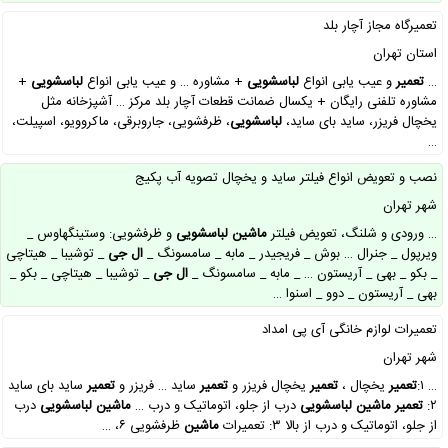
تعمیرگاه مجاز آچار بلد
استان تهران
…
تعمیر
و عیب یابی انواع
لباسشویی
+ مشاوره … و عیب یابی انواع
لباسشویی
+
مشاوره تلفنی رایگان + یکسال ضمانت قطعات آچار بلد مرکز … آشپزخانه مثل
یخچال فریزر، ساید بای ساید،
لباسشویی
، ظرفشویی، جاروبرقی، ماکروویو، اسپیلت،
…
نصب و تعویض انواع فیلتر ساید و یخچال تصویه آب پکیج
شهر تهران
… ورودی و شلنگ، تعویض فیلتر
ماشین
لباسشویی
و ظرفشویی: وستینگهاوس _
ویرپول _ جنرال … بوش _ فریجیدر _ مابه _ سامسونگ _
ال
جی
_ توشیبا _ هیتاچی
_ بکو _ بهی _ آریستون … _ مابه _ سامسونگ _
ال
جی
_ توشیبا _ هیتاچی _ بکو _
بهی _ آریستون _ دوو _ اسنوا …
تعمیرات لوازم خانگی آی پی امداد
شهر تهران
… ۱:
تعمیر
یخچال ،
تعمیر
یخچال فریزر و
تعمیر
ساید … فریزر و
تعمیر
ساید بای ساید
۲:
تعمیر
ماشین
لباسشویی
درب از جلو، اتوماتیک و درب …
ماشین
لباسشویی
درب
از جلو، اتوماتیک و درب از بالا ۳: تعمیرات
ماشین
ظرفشویی ۶، …