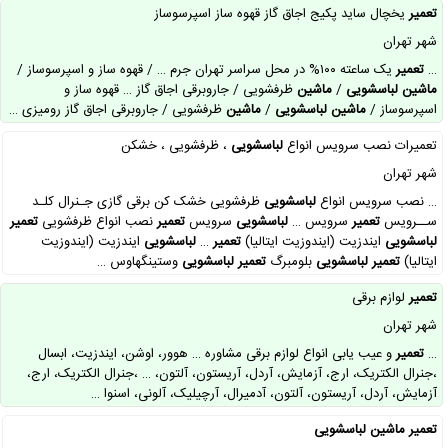
تعمیر
یخچال ساید پکیج اجاق گاز قهوه ساز اسپرسوساز
شهر تهران
…
تعمیر
یک ساعته ۱۰۰% در محل سراسر تهران جرم … / قهوه ساز و اسپرسوساز /
ماشین
لباسشویی
/
ماشین
ظرفشویی / جاروبرقی اجاق گاز … قهوه ساز و
اسپرسوساز /
ماشین
لباسشویی
/
ماشین
ظرفشویی / جاروبرقی اجاق گاز رومیزی …
تعمیرات نصب سرویس انواع
لباسشویی
، ظرفشویی ، خشکن
شهر تهران
… نصب سرویس انواع
لباسشویی
ظرفشویی خشک کن برقی گازی جـنرال کلـد
ســرویس
تعمیر
سرویس …
لباسشویی
سرویس
تعمیر
نصب انواع ظرفشویی
تعمیر
لباسشویی
ایندزیت (ایندوزیت ایتالیا)
تعمیر
…
لباسشویی
ایندزیت (ایندوزیت
ایتالیا)
تعمیر
لباسشویی
بلومبرگ
تعمیر
لباسشویی
وستینگهاوس …
تعمیر
لوازم برقی
شهر تهران
…
تعمیر
و عیب یابی انواع لوازم برقی مشاوره … هوور، اوشن، ایندزیت، ابسال
،جنرال الکتریک، ارج، آزمایش، آردل، آریستون، آلتون، … ،جنرال الکتریک، ارج،
آزمایش، آردل، آریستون، آلتون، آدمیرال، آرچیلیک، آلونی، اسنوا …
تعمیر
ماشین
لباسشویی