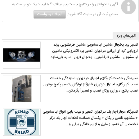
آگهی دلخواه‌تان را در نتایج جست‌وجو نیافتید؟ با ایجاد یک درخواست به
ایجاد درخواست
محض ثبت آن در سایت آگاه شوید.
آگهی‌های ویژه
تعمیر برد یخچال ماشین لباسشویی ماشین ظرفشویی برند
اروپایی کره ای ایرانی در تهران، تعمیر برد الکترونیکی ماشین
لباسشویی . ماشین ظرفشویی. یخچال فریزر . ساید بایرساید…
نمایندگی خدمات کولرگازی اجنرال در تهران، نمایندگی خدمات
نصب کولر گازی اجنرال درتهران شارژگاز کولرگازی تعمیر پکیج بوتان ,
نصب پکیج دیواری بوتان نصب و تعمیر آبگرمکن…
تعمیرگاه مجاز آچار بلد در تهران، تعمیر و عیب یابی انواع لباسشویی
+ مشاوره تلفنی رایگان + یکسال ضمانت قطعات آچار بلد مرکز
تخصصی آن تعمیر وسایل و لوازم خانگی برقی و…