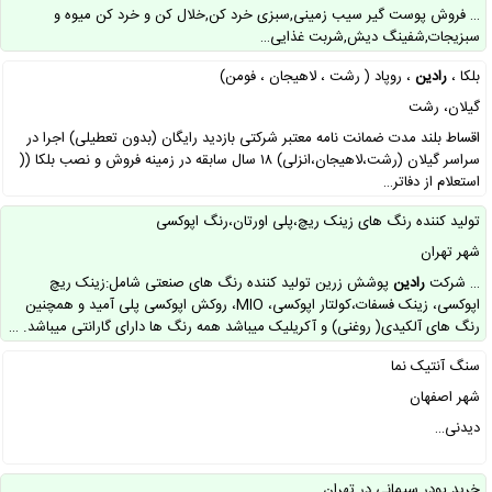
… فروش پوست گیر سیب زمینی,سبزی خرد کن,خلال کن و خرد کن میوه و
سبزیجات,شفینگ دیش,شربت غذایی…
بلکا ،
رادین
، روپاد ( رشت ، لاهیجان ، فومن)
گیلان، رشت
اقساط بلند مدت ضمانت نامه معتبر شرکتی بازدید رایگان (بدون تعطیلی) اجرا در
سراسر گیلان (رشت،لاهیجان،انزلی) ۱۸ سال سابقه در زمینه فروش‌ و‌ نصب بلکا ((
استعلام از دفاتر…
تولید کننده رنگ های زینک ریچ،پلی اورتان،رنگ اپوکسی
شهر تهران
… شرکت
رادین
پوشش زرین تولید کننده رنگ های صنعتی شامل:زینک ریچ
اپوکسی، زینک فسفات،کولتار اپوکسی، MIO، روکش اپوکسی پلی آمید و همچنین
رنگ های آلکیدی( روغنی) و آکریلیک میباشد همه رنگ ها دارای گارانتی میباشد. …
سنگ آنتیک نما
شهر اصفهان
دیدنی…
خرید پودر سیمانی در تهران