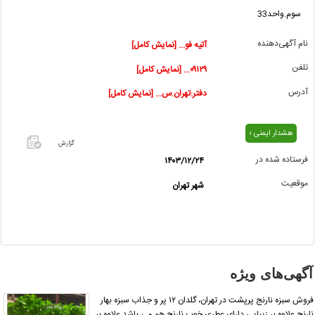
سوم.واحد33
نام آگهی‌دهنده
آتیه فو... [نمایش کامل]
تلفن
۰۹۱۲۹... [نمایش کامل]
آدرس
دفتر:تهران.س... [نمایش کامل]
هشدار ایمنی ›
گزارش
فرستاده شده در
۱۴۰۳/۱۲/۲۴
اگر این
موقعیت
شهر تهران
آگهی
معامله
شده یا
مشخصات
آن
نادرست
آگهی‌های ویژه
است آن‌را
گزارش
فروش سبزه نارنج پرپشت در تهران، گلدان ۱۲ پر و جذاب سبزه بهار
دهید.
ارنج علاوه بر زیبایی دارای عطری خوب نارنج هم می باشد علاوه بر