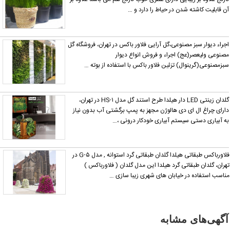
ن قابلیت کاشته شدن در حیاط را دارد و …
جراء دیوار سبز مصنوعی،گل آرایی فلاور باکس در تهران، فروشگاه گل
صنوعی ولیعصر(عج) اجراء و فروش انواع دیوار
بزمصنوعی(گرینوال) تزئین فلاور باکس با استفاده از بوته …
گلدان زینتی LED دار هیلدا طرح استند گل مدل HS-۱ در تهران،
ارای چراغ ال ای دی هالوژن مجهز به پمپ برگشتی آب بدون نیاز
ه آبیاری دستی سیستم آبیاری خودکار درونی ،…
فلاورباکس طبقاتی هیلدا گلدان طبقاتی گرد استوانه , مدل G-۵ در
هران، گلدان طبقاتی گرد هیلدا این مدل گلدان ( فلاورباکس )
ناسب استفاده در خیابان های شهری زیبا سازی …
آگهی‌های مشابه