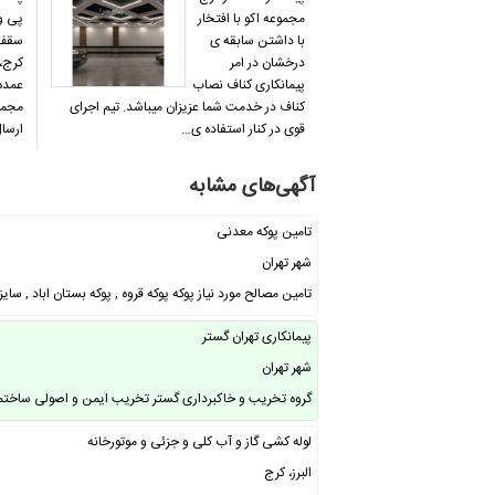
مجموعه اکو با افتخار
پی و
با داشتن سابقه ی
سقف 
درخشان در امر
کرج،
پیمانکاری کناف نصاب
عمده
کناف در خدمت شما عزیزان میباشد. تیم اجرای
مجمو
قوی در کنار استفاده ی…
ارسا
آگهی‌های مشابه
تامین پوکه معدنی
شهر تهران
تامین مصالح مورد نیاز پوکه پوکه قروه , پوکه بستان اباد , سایز
پیمانکاری تهران گستر
شهر تهران
گروه تخریب و خاکبرداری گستر تخریب ایمن و اصولی ساختما
لوله کشی گاز و آب کلی و جزئی و موتورخانه
البرز، کرج