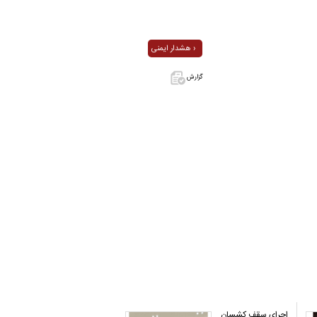
هشدار ایمنی ›
گزارش
اگر این آگهی
معامله شده
یا مشخصات
آن نادرست
است آن‌را
گزارش دهید.
اجرای سقف کشسان