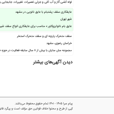
لوله کشی گاز و آب کلی و جزئی تعمیرات. تغییرات. جابجایی و
عایقکاری سقف پشتبام با عایق نانویی در مشهد
شهر تهران
عایق بام نانوایزوکاور » مناسب برای عایقکاری انواع سقف شیر
سقف متحرک پارچه ای و سقف متحرک استخر
خراسان رضوی، مشهد
مجموعه سان سایان با بیش از ۸ سال سابقه فعالیت در حوزه طراحی و اجرای سازه های …
دیدن آگهی‌های بیشتر
پیام سرا ۱۴۰۵ - ۱۴۰۱ تمام حقوق محفوظ می‌باشد.
کپی از طرح و محتوا خلاف قوانین حق مؤلف است و پیگرد قا