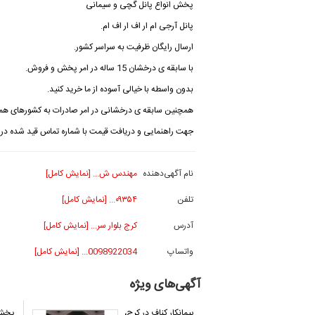
پخش انواع پانل گچی و سیمانی
پانل آرجی ام ار اف ار اف ام.
ارسال رایگان ظرفیت به سراسر کشور.
با سابقه ی درخشان 15 ساله در امر پخش و فروش.
بدون واسطه با خیالی آسوده از ما خرید کنید.
همچنین سابقه ی درخشانی در امر صادرات به کشورهای همسا
جهت راهنمایی و دریافت قیمت با شماره تماس قید شده در 
نام آگهی‌دهنده
مهندس ش... [نمایش کامل]
تلفن
۰۹۳۵۴... [نمایش کامل]
آدرس
کرج بلوار سر... [نمایش کامل]
واتساپ
0098922034... [نمایش کامل]
آگهی‌های ویژه
پیمانکار کناف در کرج،
پخش 