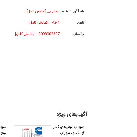
نام آگهی‌دهنده
رضایی... [نمایش کامل]
تلفن
۰۹۱۰۴... [نمایش کامل]
واتساپ
0098902307... [نمایش کامل]
آگهی‌های ویژه
سوپاپ موتورهای کمنز
سوپا
کوماتسو ، سوپاپ
موتور