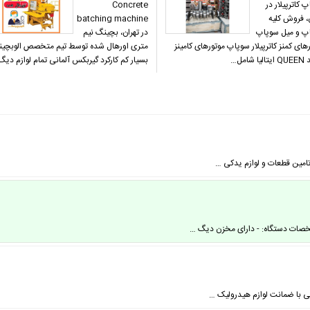
 کاترپیلار در
Concrete
، فروش کلیه
batching machine
پ و میل سوپاپ
در تهران، بچینگ نیم
های کمنز کاترپیلار سوپاپ موتورهای کامینز
متری اورهال شده توسط تیم متخصص الوبچی
ا شامل…
بسیار کم کارکرد گیربکس آلمانی تمام لوازم دی
مین‌ قطعات و لوازم یدکی …
صات دستگاه: - دارای مخزن دیگ …
 با ضمانت لوازم هیدرولیک …