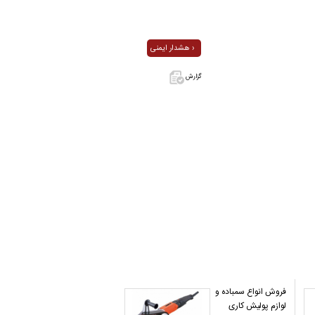
هشدار ایمنی ›
گزارش
اگر این آگهی
معامله شده
یا مشخصات
آن نادرست
است آن‌را
گزارش دهید.
فروش انواع سمباده و
لوازم پولیش کاری