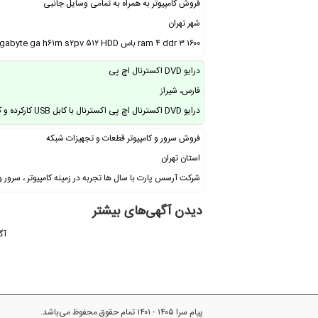
فروش کامپیوتر به همراه به تمامی وسایل جانبی
شهر تهران
ram ۴ ddr ۳ ۱۶۰۰ باس cl ۱۱ moderbord : gigabyte ga h۶۱m s۲pv ۵۱۲ HDD برند …
درایو DVD اکسترنال اچ پی
فارس، شیراز
درایو DVD اکسترنال اچ پی اکسترنال با کابل USB کارکرده و کاملا سالم قابل اتصال …
فروش سرور و کامپیوتر قطعات و تجهیزات شبکه
استان تهران
شرکت آرسس پارت با سال ها تجربه در زمینه کامپیوتر ، سرور و
دیدن آگهی‌های بیشتر
آگ
پیام سرا ۱۴۰۵ - ۱۴۰۱ تمام حقوق محفوظ می‌باشد.