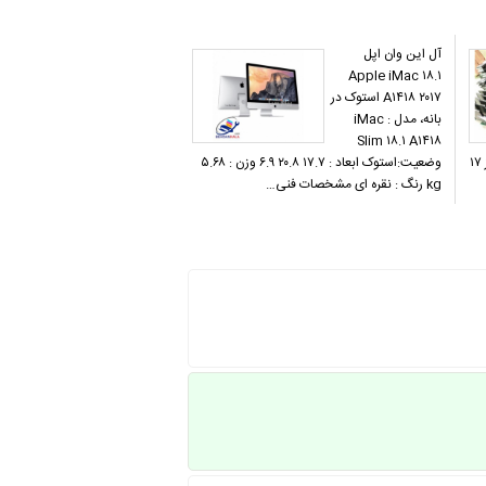
آل این وان اپل
Apple iMac ۱۸.۱
A۱۴۱۸ ۲۰۱۷ استوک در
بانه، مدل : iMac
Slim ۱۸.۱ A۱۴۱۸
اصفهان ،آل این وان در اصفهان انواع مانیتور از ۱۷
وضعیت:استوک ابعاد : ۱۷.۷ ۲۰.۸ ۶.۹ وزن : ۵.۶۸
kg رنگ : نقره ای مشخصات فنی…