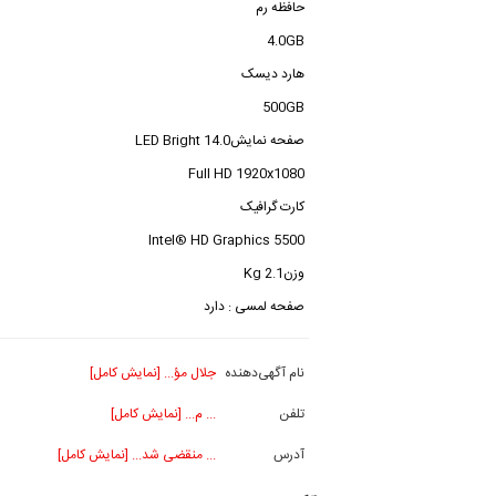
حافظه رم
4.0GB
هارد دیسک
500GB
صفحه نمایش14.0 LED Bright
Full HD 1920x1080
کارت گرافیک
Intel® HD Graphics 5500
وزن2.1 Kg
صفحه لمسی : دارد
نام آگهی‌دهنده
جلال مؤ... [نمایش کامل]
تلفن
... م... [نمایش کامل]
آدرس
... منقضی شد... [نمایش کامل]