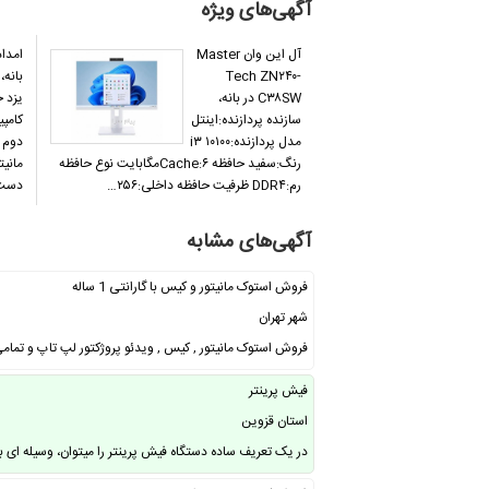
آگهی‌های ویژه
آل این وان Master
امداد
Tech ZN۲۴۰-
بانه،
C۳۸SW در بانه،
یزد 
سازنده پردازنده:اینتل
کامپ
مدل پردازنده:i۳ ۱۰۱۰۰
رنگ:سفید حافظه Cache:۶مگابایت نوع حافظه
مانیت
رم:DDR۴ ظرفیت حافظه داخلی:۲۵۶…
دست 
آگهی‌های مشابه
فروش استوک مانیتور و کیس با گارانتی 1 ساله
شهر تهران
فروش استوک مانیتور , کیس , ویدئو پروژکتور لپ تاپ و تمامی
فیش پرینتر
استان قزوین
در یک تعریف ساده دستگاه فیش پرینتر را میتوان، وسیله ای 