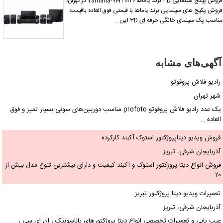
فروش پیکج سینمایی ۳D برند یاماها Yamaha-YHT۱۸۴۰ در تهران،
روش پکیج های سینمایی برند یاماها با قیمتی فوق العاده باقیمت
ناسب پک سینمای خانگی حرفه ای ۳D این…
آگهی‌های مشابه
رادیو فلاش پروفوتو
شهر تهران
یک عدد رادیو فلاش پروفوتو profoto مناسب دوربین‌های سونی بسیار تمیز و فوق
العاده …
فروش ویدیو دیتاپروژکتور استوک آکبند کارکرده
آذربایجان شرقی، تبریز
فروش انواع دیتا پروژکتور استوک و آکبند کیفیت و دارای بیشترین تنوع مدل بیش از
۲۰ …
تعمیرات ویدیو دیتا پروژکتور تبریز
آذربایجان شرقی، تبریز
عیب یابی و تعمیرات تخصصی انواع دیتا پروژکتورهای پاناسونیک ، ان ای سی ،