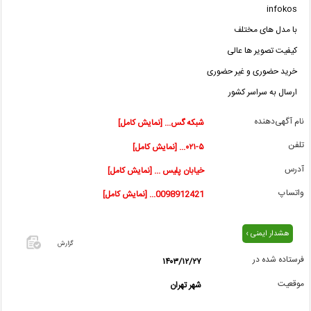
infokos
با مدل های مختلف
کیفیت تصویر ها عالی
خرید حضوری و غیر حضوری
ارسال به سراسر کشور
نام آگهی‌دهنده
شبکه گس... [نمایش کامل]
تلفن
۰۲۱-۵... [نمایش کامل]
آدرس
خیابان پلیس ... [نمایش کامل]
واتساپ
0098912421... [نمایش کامل]
هشدار ایمنی ›
گزارش
فرستاده شده در
۱۴۰۳/۱۲/۲۷
اگر این
موقعیت
شهر تهران
آگهی
معامله