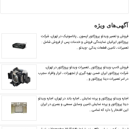
شده یا
مشخصات
آن
نادرست
آگهی‌های ویژه
است آن‌را
گزارش
روش و تعمیر ویدئو پروژکتور اپسون , پاناسونیک در تهران، شرکت
دهید.
روژکتور ایرانیان نمایندگی فروش و خدمات پس از فروش شامل :
عمیرات ، تامین قطعات یدکی -ویدئو…
روش لامپ ویدئو پروژکتور , تعمیرات ویدئو پروژکتور در تهران،
رکت پروژکتور ایران ضمن بهره گیری از تجهیزات ، ابزار وافراد مجرب
ر امر تعمیرات دیتا پروژکتور و…
جاره ویدئو پروژکتور و پرده نمایش , اجاره باند در تهران، اجاره ویدئو
یتا پروژکتور و پرده نمایش تامین وسایل سمعی و بصری در ایران
ین افتخار را دارد که تمامی…