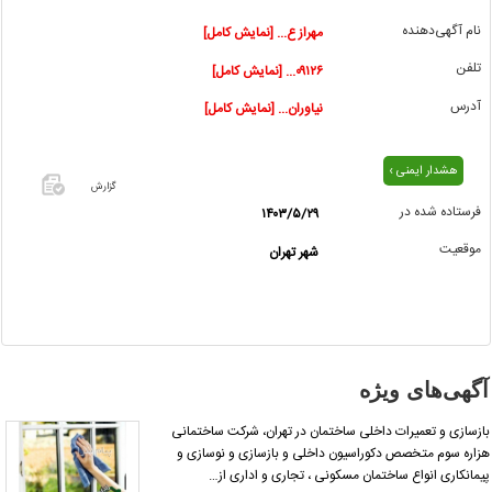
نام آگهی‌دهنده
مهراز ع... [نمایش کامل]
تلفن
۰۹۱۲۶... [نمایش کامل]
آدرس
نیاوران... [نمایش کامل]
هشدار ایمنی ›
گزارش
فرستاده شده در
۱۴۰۳/۵/۲۹
اگر این
موقعیت
شهر تهران
آگهی
معامله
شده یا
مشخصات
آن
نادرست
آگهی‌های ویژه
است آن‌را
گزارش
ازسازی و تعمیرات داخلی ساختمان در تهران، شرکت ساختمانی
دهید.
زاره سوم متخصص دکوراسیون داخلی و بازسازی و نوسازی و
یمانکاری انواع ساختمان مسکونی ، تجاری و اداری از…