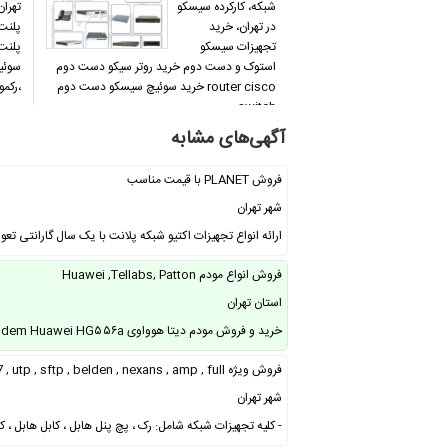
شبکه، کارکرده سیسکو
تهران
در تهران، خرید
پلنت
تجهیزات سیسکو
استوک و دست دوم خرید روتر سیکو دست دوم
سوئی
router cisco خرید سوئیچ سیسکو دست دوم
،رکم
switch…
آگهی‌های مشابه
فروش PLANET با قیمت مناسب
شهر تهران
ارائه انواع تجهیزات اکتیو شبکه پلانت با یک سال گارانتی تعویض و ۲ سال خدم
فروش انواع مودم Huawei ,Tellabs, Patton
استان تهران
خرید و فروش مودم دیتا هوواوی modem Huawei Modem Huawei ۱۸۳۳ Modem Huawei HG۵۵۶a …
فروش ویژه cat5e , cat6 , cat7 , utp , sftp , belden , nexans , amp , full
شهر تهران
- کلیه تجهیزات شبکه شامل: رک ، پچ پنل هابل ، کابل هابل ، ک