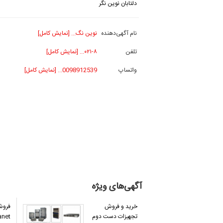
دلتابان نوین نگر
نام آگهی‌دهنده
نوین نگ... [نمایش کامل]
تلفن
۰۲۱-۸... [نمایش کامل]
واتساپ
0098912539... [نمایش کامل]
آگهی‌های ویژه
خرید و فروش
فروش
تجهیزات دست دوم