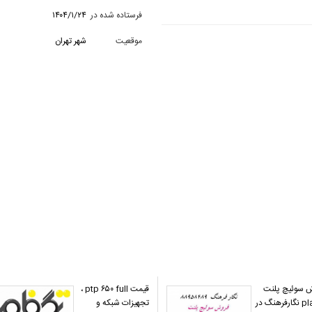
فرستاده شده در
۱۴۰۴/۱/۲۴
موقعیت
شهر تهران
 سوئیچ پلنت
قیمت ptp ۶۵۰ full ،
planet نگارفرهنگ در
تجهیزات شبکه و