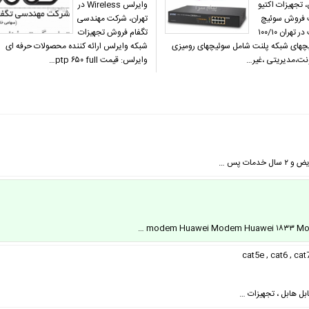
، تجهیزات اکتیو
وایرلس Wireless در
 فروش سوئیچ
تهران، شرکت مهندسی
پلنت در تهران ۱۰۰/۱۰
تگفام فروش تجهیزات
چهای شبکه پلنت شامل سوئیچهای رومیزی
شبکه وایرلس ارائه کننده محصولات حرفه ای
ونت،مدیریتی ،غیر…
وایرلس: قیمت ptp ۶۵۰ full…
ات پس …
ابل هابل ، تجهیزات …