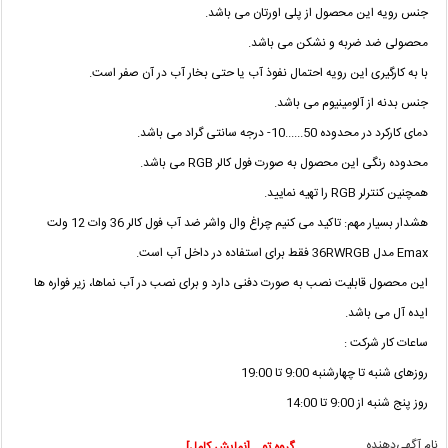
جنس رویه این محصول از پلی اورتان می باشد.
محصولی ضد ضربه و نشکن می باشد.
با به کارگیری این رویه احتمال نفوذ آب یا حتی بخار آب در آن صفر است.
جنس بدنه از آلومینیوم می باشد.
دمای کارکرد در محدوده 50......10- درجه سانتی گراد می باشد.
محدوده رنگی این محصول به صورت فول کالر RGB می باشد.
همچنین کنترلر RGB را تهیه نمایید.
هشدار بسیار مهم: تاکید می کنیم چراغ وال واشر ضد آب فول کالر 36 وات 12 ولت
Emax مدل 36RWRGB فقط برای استفاده در داخل آب است.
این محصول قابلیت نصب به صورت دفنی دارد و برای نصب در آب نماها، زیر فواره ها
ایده آل می باشد.
ساعات کار شرکت :
روزهای شنبه تا چهارشنبه 9:00 تا 19:00
روز پنج شنبه از 9:00 تا 14:00
نام آگهی‌دهنده
گروه تو... [نمایش کامل]