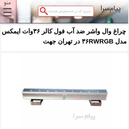
منو
پیام‌سرا
☰
چراغ وال واشر ضد آب فول کالر ۳۶وات ایمکس
مدل ۳۶RWRGB در تهران جهت