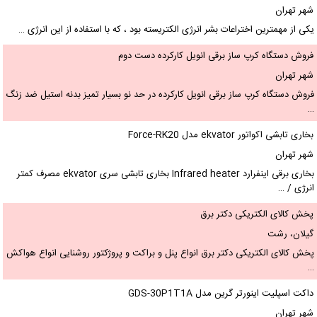
شهر تهران
یکی از مهمترین اختراعات بشر انرژی الکتریسته بود ، که با استفاده از این انرژی …
فروش دستگاه کرپ ساز برقی انویل کارکرده دست دوم
شهر تهران
فروش دستگاه کرپ ساز برقی انویل کارکرده در حد نو بسیار تمیز بدنه استیل ضد زنگ
…
بخاری تابشی اکواتور ekvator مدل Force-RK20
شهر تهران
بخاری برقی اینفرارد Infrared heater بخاری تابشی سری ekvator مصرف کمتر
انرژی / …
پخش کالای الکتریکی دکتر برق
گیلان، رشت
پخش کالای الکتریکی دکتر برق انواع پنل و براکت و پروژکتور روشنایی انواع هواکش
…
داکت اسپلیت اینورتر گرین مدل GDS-30P1T1A
شهر تهران