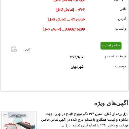
تلفن
۰۲۱-۶... [نمایش کامل]
آدرس
خیابان لاله ... [نمایش کامل]
واتساپ
0098216299... [نمایش کامل]
هشدار ایمنی ›
گزارش
فرستاده شده در
۱۴۰۴/۱/۱۷
اگر این
موقعیت
شهر تهران
آگهی
معامله
شده یا
مشخصات
آن
نادرست
آگهی‌های ویژه
است آن‌را
گزارش
نازل پرده ای ثقلی استیل ۳۰۴ نگیر توپیچ ۱اینچ در تهران، جهت
دهید.
شاوره و قیمت همکاری با شماره درج شده در آگهی تماس حاصل
رمایید و داخلی ۱۳۵ را شماره گیری نمائید. نازل …