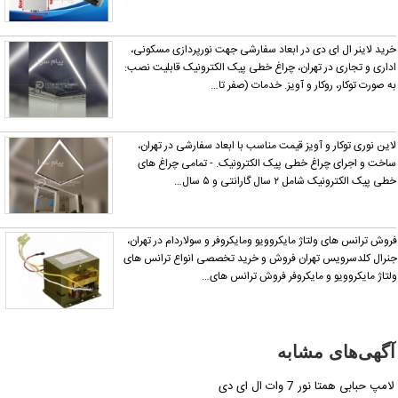
رید لاینر ال ای دی در ابعاد سفارشی جهت نورپردازی مسکونی،
داری و تجاری در تهران، چراغ خطی پیک الکترونیک قابلیت نصب:
ه صورت توکار، روکار و آویز. خدمات (صفر تا…
این نوری توکار و آویز قیمت مناسب با ابعاد سفارشی در تهران،
اخت و اجرای چراغ خطی پیک الکترونیک. - تمامی چراغ های
طی پیک الکترونیک شامل ۲ سال گارانتی و ۵ سال…
روش ترانس های ولتاژ مایکروویو ومایکروفر و سولاردام در تهران،
نرال کلدسرویس تهران فروش و خرید تخصصی انواع ترانس های
لتاژ مایکروویو و مایکروفر فروش ترانس های…
آگهی‌های مشابه
لامپ حبابی همتا نور 7 وات ال ای دی