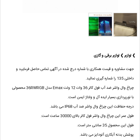
❯ لوازم ❯ لوازم برقی و گازی
جهت مشاوره و قیمت همکاری با شماره درج شده در آگهی تماس حاصل فرمایید و
داخلی 135 را شماره گیری نمائید.
چراغ وال واشر ضد آب فول کالر 36 وات 12 ولت Emax مدل 36RWRGB محصولی
با نورپردازی بسیار ایده آل و ولتاژ ایمن است.
درجه حفاظت این چراغ وال واشر ضد آب IP68 می باشد.
طول عمر این چراغ وال واشر فول کالر بالای 30000 ساعت است.
طول این محصول 35 سانتی متر است.
پوشش بدنه آبکاری آنودایز می باشد.