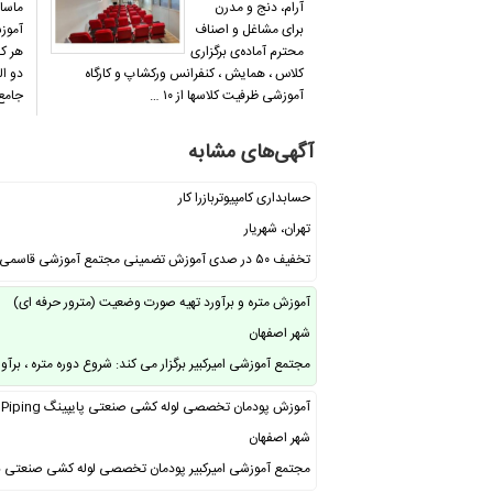
آرام، دنج و مدرن
ماساژ
برای مشاغل و اصناف
آموزش
محترم آماده‌ی برگزاری
هر کد
کلاس ، همایش ، کنفرانس ورکشاپ و کارگاه
آموزشی ظرفیت کلاسها از ۱۰ …
جامع
آگهی‌های مشابه
حسابداری کامپیوتربازرا کار
تهران، شهریار
تخفیف ۵۰ در صدی آموزش تضمینی مجتمع آموزشی قاسمی از تمامی عزیزان در تمامی رشته …
آموزش متره و برآورد تهیه صورت وضعیت (مترور حرفه ای)
شهر اصفهان
مجتمع آموزشی امیرکبیر برگزار می کند: شروع دوره متره ، بر
آموزش پودمان تخصصی لوله کشی صنعتی پایپینگ Piping
شهر اصفهان
مجتمع آموزشی امیرکبیر پودمان تخصصی لوله کشی صنعتی ب