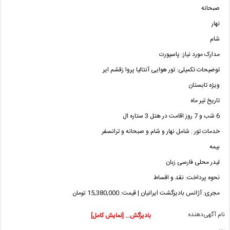
صبحانه
نهار
شام
مدارک مورد نیاز: پاسپورت
توضیحات تکمیلی: تور هوایی آنتالیا پروا زقشم ایر
ویژه تابستان
تاریخ تیر ماه
6 شب و 7 روز اقامت در هتل 3 ستاره ال
خدمات تور : شامل نهار و شام و صبحانه و ترانسفر
بیمه
لیدر محلی فارسی زبان
نحوه پرداخت: نقد و اقساط
مجری: آژانس بادیزگشت ایرانیان | قیمت: 15,380,000 تومان
نام آگهی‌دهنده
بادیزگش... [نمایش کامل]