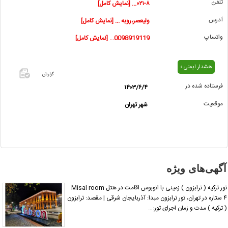
تلفن
۰۲۱-۸... [نمایش کامل]
آدرس
ولیعصر،روبه ... [نمایش کامل]
واتساپ
0098919119... [نمایش کامل]
هشدار ایمنی ›
گزارش
فرستاده شده در
۱۴۰۳/۶/۴
اگر این
موقعیت
شهر تهران
آگهی
معامله
شده یا
مشخصات
آن
نادرست
آگهی‌های ویژه
است آن‌را
گزارش
تور ترکیه ( ترابزون ) زمینی با اتوبوس اقامت در هتل Misal room
دهید.
۴ ستاره در تهران، تور ترابزون مبدا: آذربایجان شرقی | مقصد: ترابزون
 ترکیه ) مدت و زمان اجرای تور:…