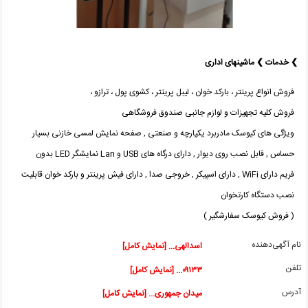
❯ خدمات ❯ ماشینهای اداری
فروش انواع پرینتر ، بارکد خوان ، لیبل پرینتر ، کشوی پول ، ترازو ،
فروش کلیه تجهیزات و لوازم جانبی صندوق فروشگاهی
ویژگی های کیوسک مادربرد یکپارچه و صنعتی , صفحه نمایش لمسی خازنی بسیار
حساس , قابل نصب روی دیوار , دارای درگاه های USB و Lan نمایشگر LED بدون
فریم دارای WiFi , دارای اسپیکر , خروجی صدا , دارای فیش پرینتر و بارکد خوان قابلیت
نصب دستگاه کارتخوان
( فروش کیوسک سفارشگیر )
نام آگهی‌دهنده
اسدالهی... [نمایش کامل]
تلفن
۰۹۱۳۳... [نمایش کامل]
آدرس
میدان جمهوری... [نمایش کامل]