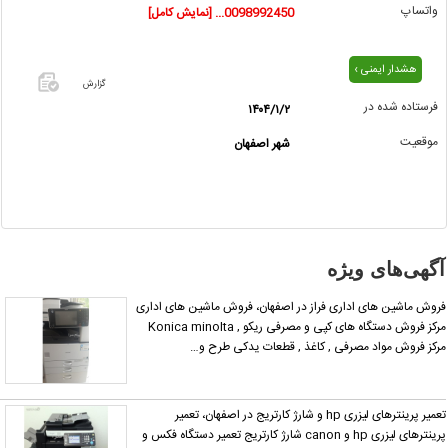
واتساپ
0098992450... [نمایش کامل]
هشدار ایمنی ›
گزارش
فرستاده شده در
۱۴۰۴/۱/۲
اگر این
موقعیت
شهر اصفهان
آگهی
معامله
شده یا
مشخصات
آن
نادرست
آگهی‌های ویژه
است آن‌را
گزارش
روش ماشین های اداری فراز در اصفهان، فروش ماشین های اداری
دهید.
مرکز فروش دستگاه های کپی و مصرفی ریکو , Konica minolta
رکز فروش مواد مصرفی , کاغذ , قطعات یدکی طرح و…
تعمیر پرینترهای لیزری hp و شارژ کارتریج در اصفهان، تعمیر
پرینترهای لیزری hp و canon شارژ کارتریج تعمیر دستگاه فکس و