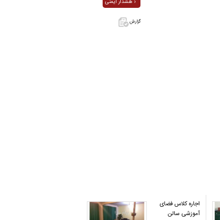
هشدار ایمنی ›
گزارش
اگر این آگهی
معامله شده
یا مشخصات
آن نادرست
است آن‌را
گزارش دهید.
اجاره کلاس فضای
آموزشی سالن