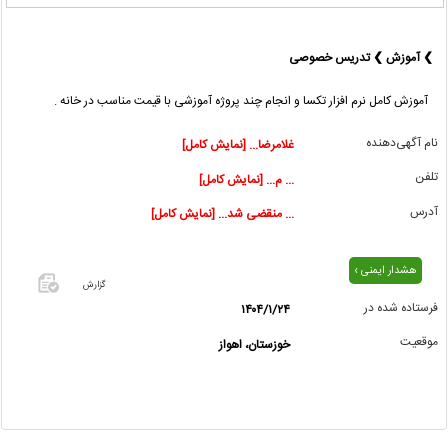
❯ آموزش ❯ تدریس خصوصی
آموزش کامل نرم افزار تکسا و انجام چند پروژه آموزشی با قیمت مناسب در خانه .
نام آگهی‌دهنده
غلامرضا... [نمایش کامل]
تلفن
... م... [نمایش کامل]
آدرس
... منقضی شد... [نمایش کامل]
هشدار ایمنی ›
گزارش
فرستاده شده در
۱۴۰۴/۱/۲۴
اگر این
موقعیت
خوزستان، اهواز
آگهی
معامله
شده یا
مشخصات
آن