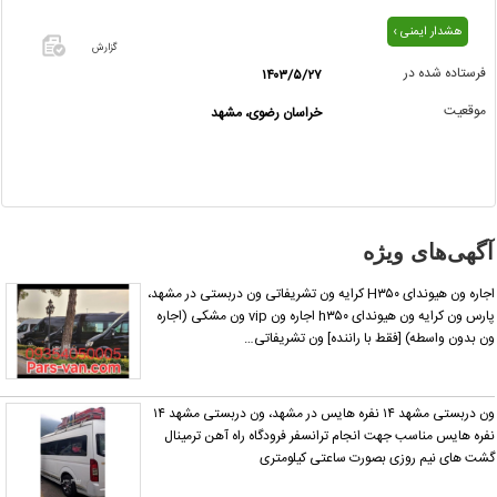
هشدار ایمنی ›
گزارش
فرستاده شده در
۱۴۰۳/۵/۲۷
اگر این
موقعیت
خراسان رضوی، مشهد
آگهی
معامله
شده یا
مشخصات
آن
نادرست
آگهی‌های ویژه
است آن‌را
گزارش
اجاره ون هیوندای H۳۵۰ کرایه ون تشریفاتی ون دربستی در مشهد،
دهید.
پارس ون کرایه ون هیوندای h۳۵۰ اجاره ون vip ون مشکی (اجاره
ن بدون واسطه) [فقط با راننده] ون تشریفاتی…
ون دربستی مشهد ۱۴ نفره هایس در مشهد، ون دربستی مشهد ۱۴
فره هایس مناسب جهت انجام ترانسفر فرودگاه راه آهن ترمینال
شت های نیم روزی بصورت ساعتی کیلومتری