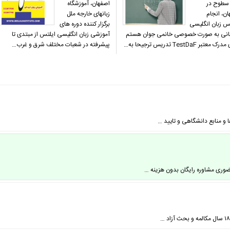
سطوح در
اصفهان، آموزشگاه
ن، انجام
زبانهای خارجه ملل
س زبان انگلیسی
برگزار کننده دوره های
مانی به صورت خصوصی خانمی جوان هستم
آموزشی زبان انگلیسی ایلتس از مبتدی تا
معتبر TestDaF تدریس ترجیحا به…
پیشرفته در شعبات مختلف شرق و غرب…
و منابع دانشگاهی و تایید …