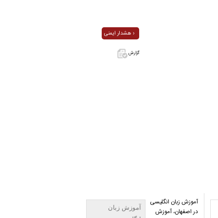
هشدار ایمنی ›
گزارش
اگر این آگهی
معامله شده
یا مشخصات
آن نادرست
است آن‌را
گزارش دهید.
آموزش زبان انگلیسی
آموزش زبان
در اصفهان، آموزش