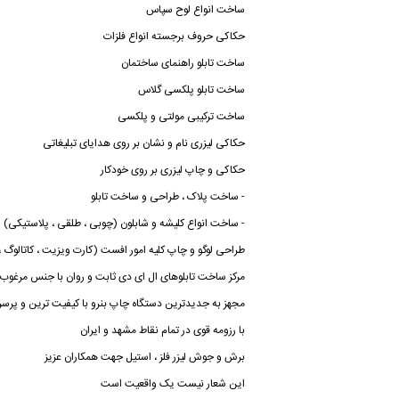
ساخت انواع لوح سپاس
حکاکی حروف برجسته انواع فلزات
ساخت تابلو راهنمای ساختمان
ساخت تابلو پلکسی گلاس
ساخت ترکیبی مولتی و پلکسی
حکاکی لیزری نام و نشان بر روی هدایای تبلیغاتی
حکاکی و چاپ لیزری بر روی خودکار
- ساخت پلاک ، طراحی و ساخت تابلو
- ساخت انواع کلیشه و شابلون (چوبی ، طلقی ، پلاستیکی)
طراحی لوگو و چاپ کلیه امور افست (کارت ویزیت ، کاتالوگ ، ب
مرکز ساخت تابلوهای ال ای دی ثابت و روان با جنس مرغو
مجهز به جدیدترین دستگاه چاپ بنرو با کیفیت ترین و پرسرع
با رزومه قوی در تمام نقاط مشهد و ایران
برش و جوش لیزر فلز ، استیل جهت همکاران عزیز
این شعار نیست یک واقعیت است