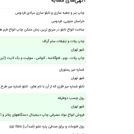
آگهی‌های مشابه
چاپ بنر و جعبه سازی و تابلو سازی مرادی فردوس
خراسان جنوبی، فردوس
ساخت انواع تابلو در سریع ترین زمان ممکن چاپ انواع فرم
چاپ پلات و تبلیغات سام گراف
شهر تهران
چاپ پلات ، بوم ، فتوگلاسه ، کنواس ، سولیت و بک لایت (ای
شماره میز رستوران
شهر تهران
تابلو شماره میز فلزی که از آن با نام های : تابلو شماره میز طرح
رول چسب دوطرفه
شهر تهران
فروش انواع مواد مصرفی چاپ دیجیتال دستگاههای پلاتر و اک
رول فتومات و براق صدفی پاره نشو (ضدآب) pp film