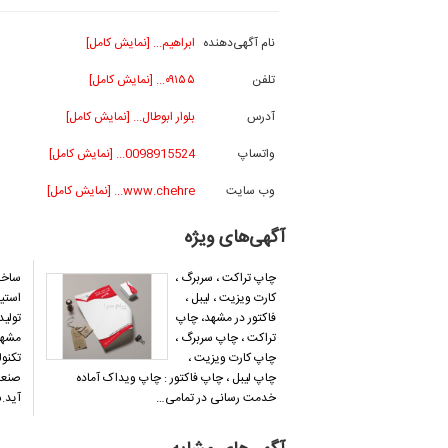
نام آگهی‌دهنده
ابراهیم... [نمایش کامل]
تلفن
۰۹۱۵۵... [نمایش کامل]
آدرس
بلوار ابوطال... [نمایش کامل]
واتساپ
0098915524... [نمایش کامل]
وب سایت
www.chehre... [نمایش کامل]
آگهی‌های ویژه
چاپ تراکت ، سربرگ ،
ساخت
کارت ویزیت ، لیبل ،
استی
فاکتور در مشهد، چاپ
تولی
تراکت ، چاپ سربرگ ،
مشهد،
چاپ کارت ویزیت ،
تکنو
چاپ لیبل ، چاپ فاکتور : چاپ ویداک آماده
صنعت
خدمت رسانی در تمامی…
آید.