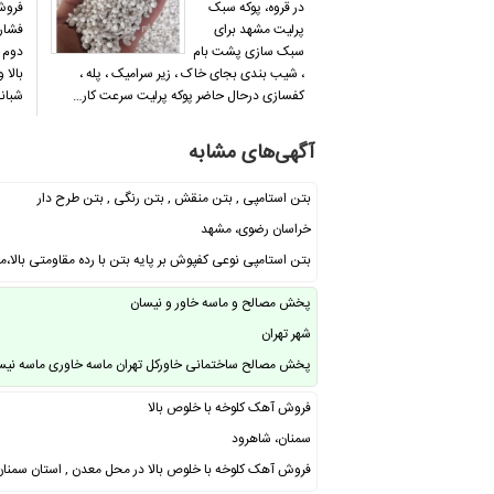
در قروه، پوکه سبک
فروش
پرلیت مشهد برای
فشار
سبک سازی پشت بام
دوم د
، شیب بندی بجای خاک ، زیر سرامیک ، پله ،
بالا 
کفسازی درحال حاضر پوکه پرلیت سرعت کار…
شبانه
آگهی‌های مشابه
بتن استامپی , بتن منقش , بتن رنگی , بتن طرح دار
خراسان رضوی، مشهد
بتن استامپی نوعی کفپوش بر پایه بتن با رده مقاومتی بالا،م
پخش مصالح و ماسه خاور و نیسان
شهر تهران
پخش مصالح ساختمانی خاورکل تهران ماسه خاوری ماسه نیسا
فروش آهک کلوخه با خلوص بالا
سمنان، شاهرود
فروش آهک کلوخه با خلوص بالا در محل معدن , استان سمنا