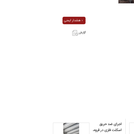
هشدار ایمنی ›
گزارش
اگر این آگهی
معامله شده
یا مشخصات
آن نادرست
است آن‌را
گزارش دهید.
اجرای ضد حریق
اسکلت فلزی در قروه،