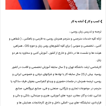
❯ کسب و کار ❯ آماده به کار
ترجمه و تدریس زبان روسی ،
ارائه کلیه خدمات مترجمی و مترجم همزمان روسی به فارسی و بالعکس ، ( شفاهی و
کتبی ، تخصصی و عمومی ) برای کلیه کشورهای روس زبان و حوزه CIS ، همراهی
هیئت ها و نشست ها در داخل و خارج از کشور ، آموزش کتبی و محاوره به هر دو
زبان .
کارشناسی ارشد دانشگاه تهران و 3 سال سابقه آموزش تخصصی و اقامت در کشور
روسیه. بیش از 25 سال سابقه کار با نهادها و شرکتهای دولتی و خصوصی ایرانی و
روسی، ترجمه همزمان در جلسات حضوری و ویدئو کنفرانسی بعنوان طرف مذاکره یا
مترجم در: موضوعات تجاری و بازرگانی، صنعتی و فنی، صنایع نیروگاهی، صنایع
غذایی، نفت و گاز، معادن، دوره¬های آموزشی، هنری و سینمائی، بانکی و مالی و
قراردادی، نمایشگاه¬های بین¬المللی داخل و خارج، کارخانجات، همایش ها و