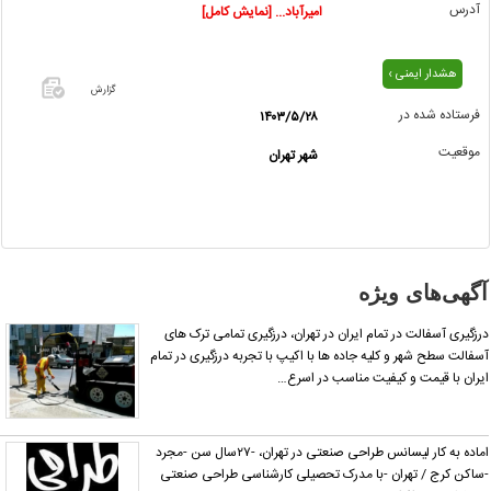
آدرس
امیرآباد... [نمایش کامل]
هشدار ایمنی ›
گزارش
فرستاده شده در
۱۴۰۳/۵/۲۸
اگر این
موقعیت
شهر تهران
آگهی
معامله
شده یا
مشخصات
آن
نادرست
آگهی‌های ویژه
است آن‌را
گزارش
رزگیری آسفالت در تمام ایران در تهران، درزگیری تمامی ترک های
دهید.
سفالت سطح شهر و کلیه جاده ها با اکیپ با تجربه درزگیری در تمام
یران با قیمت و کیفیت مناسب در اسرع…
اماده به کار لیسانس طراحی صنعتی در تهران، -۲۷سال سن -مجرد
ساکن کرج / تهران -با مدرک تحصیلی کارشناسی طراحی صنعتی