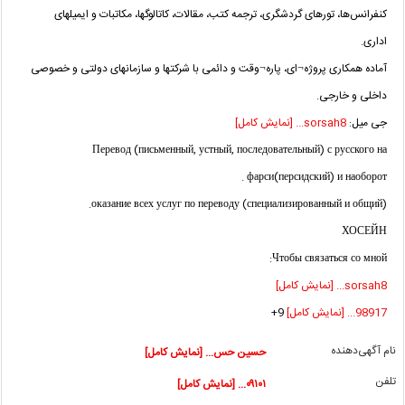
کنفرانس‌ها، تورهای گردشگری، ترجمه کتب، مقالات، کاتالوگها، مکاتبات و ایمیلهای
اداری.
آماده همکاری پروژه¬ای، پاره¬وقت و دائمی با شرکتها و سازمانهای دولتی و خصوصی
داخلی و خارجی.
جی میل:
sorsah8... [نمایش کامل]
Перевод (письменный, устный, последовательный) с русского на
фарси(персидский) и наоборот .
оказание всех услуг по переводу (специализированный и общий).
ХОСЕЙН
Чтобы связаться со мной:
sorsah8... [نمایش کامل]
98917... [نمایش کامل]
9+
نام آگهی‌دهنده
حسین حس... [نمایش کامل]
تلفن
۰۹۱۰۱... [نمایش کامل]