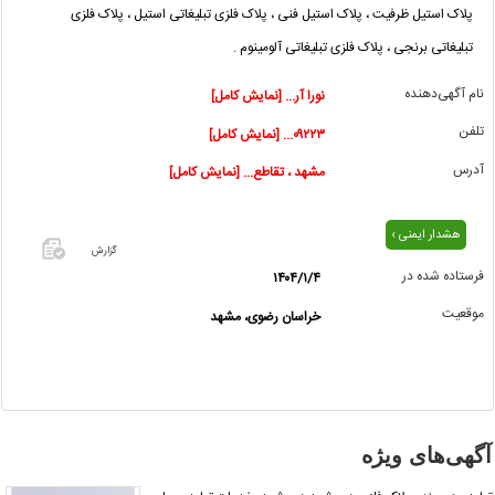
پلاک استیل ظرفیت ، پلاک استیل فنی ، پلاک فلزی تبلیغاتی استیل ، پلاک فلزی
تبلیغاتی برنجی ، پلاک فلزی تبلیغاتی آلومینوم .
نام آگهی‌دهنده
نورا آر... [نمایش کامل]
تلفن
۰۹۲۲۳... [نمایش کامل]
آدرس
مشهد ، تقاطع... [نمایش کامل]
هشدار ایمنی ›
گزارش
فرستاده شده در
۱۴۰۴/۱/۴
اگر این
موقعیت
خراسان رضوی، مشهد
آگهی
معامله
شده یا
مشخصات
آن
نادرست
آگهی‌های ویژه
است آن‌را
گزارش