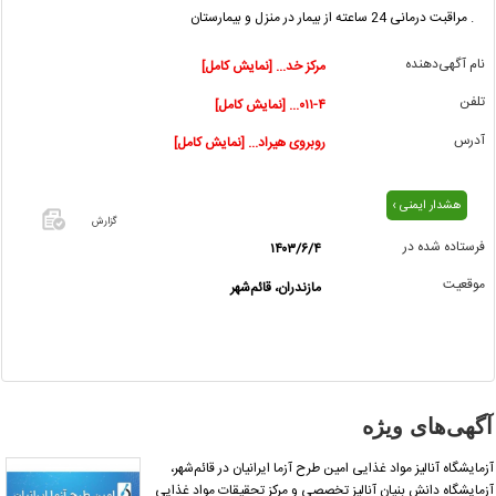
. مراقبت درمانی 24 ساعته از بیمار در منزل و بیمارستان
نام آگهی‌دهنده
مرکز خد... [نمایش کامل]
تلفن
۰۱۱-۴... [نمایش کامل]
آدرس
روبروی هیراد... [نمایش کامل]
هشدار ایمنی ›
گزارش
فرستاده شده در
۱۴۰۳/۶/۴
اگر این
موقعیت
مازندران، قائم‌شهر
آگهی
معامله
شده یا
مشخصات
آن
نادرست
آگهی‌های ویژه
است آن‌را
گزارش
زمایشگاه آنالیز مواد غذایی امین طرح آزما ایرانیان در قائم‌شهر،
دهید.
زمایشگاه دانش بنیان آنالیز تخصصی و مرکز تحقیقات مواد غذایی