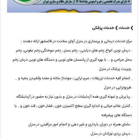
❯ خدمات ❯ خدمات پزشکی
مرکز خدمات درمانی و پرستاری در منزل آوای سلامت در قائمشهر ارائه دهنده :
. درمان نوین انواع زخم های دیابتی ، زخم بستر ، زخم سوختگی،زخم عفونی، زخم
محل جراحی و ... با بهره گیری از پانسمان های نوین و دستگاه های نوین درمان زخم
.ویزیت پزشک در منزل
. انجام کلیه خدمات تزریقات ، سرم تراپی ، سونداژ مثانه و معده وکشیدن بخیه و ...
.فیزیوتراپی در منزل
. پذیرش و نمونه گیری همه آزمایشات در منزل و بدون نیاز به حضور در آزمایشگاه
. کنترل علائم حیاتی و اندازه گیری سطح اکسیژن خون ، فشار خون ، قند خون و... با
دستگاه های پیشرفته
. مامای همراه در دوران بارداری و شیر دهی و انجام امور مراقبتی در منزل
. درمان زردی نوزادان در منزل