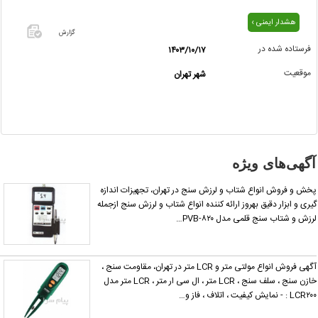
هشدار ایمنی ›
گزارش
فرستاده شده در
۱۴۰۳/۱۰/۱۷
اگر این
موقعیت
شهر تهران
آگهی
معامله
شده یا
مشخصات
آن
نادرست
آگهی‌های ویژه
است آن‌را
گزارش
خش و فروش انواع شتاب و لرزش سنج در تهران، تجهیزات اندازه
دهید.
یری و ابزار دقیق بهروز ارائه کننده انواع شتاب و لرزش سنج ازجمله
رزش و شتاب سنج قلمی مدل PVB-۸۲۰…
آگهی فروش انواع مولتی متر و LCR متر در تهران، مقاومت سنج ،
خازن سنج ، سلف سنج ، LCR متر ، ال سی ار متر ، LCR متر مدل
LCR۲ : - نمایش کیفیت ، اتلاف ، فاز و…