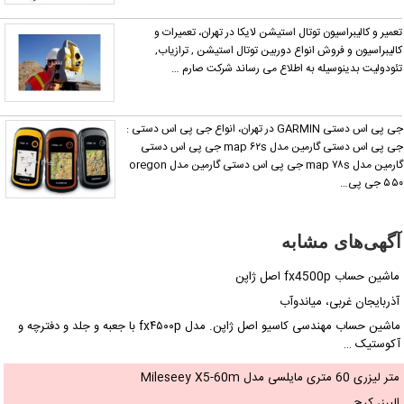
عمیر و کالیبراسیون توتال استیشن لایکا در تهران، تعمیرات و
الیبراسیون و فروش انواع دوربین توتال استیشن , ترازیاب,
ئودولیت بدینوسیله به اطلاع می رساند شرکت صارم …
جی پی اس دستی GARMIN در تهران، انواع جی پی اس دستی :
جی پی اس دستی گارمین مدل map ۶۲s جی پی اس دستی
گارمین مدل map ۷۸s جی پی اس دستی گارمین مدل oregon
۵۵ جی پی…
آگهی‌های مشابه
ماشین حساب fx4500p اصل ژاپن
آذربایجان غربی، میاندوآب
ماشین حساب مهندسی کاسیو اصل ژاپن. مدل fx۴۵۰۰p با جعبه و جلد و دفترچه و
آکوستیک …
متر لیزری 60 متری مایلسی مدل Mileseey X5-60m
البرز، کرج