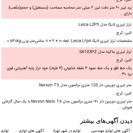
برد لیزر ۶۰ متر دقت لیزر ۲ میلی متر محاسبه مساحت (مستطیل) و حجم(مکعب)
دارای …
تراز لیزری لایکا مدل Leica L2P5
البرز، کرج
مشخصات تراز لیزری لایکا Leica L۲p۵: ابعاد:۱۰ × ۶ × ۱۱ سانتی‌متر وزن:۰.۵۳۰kg …
تراز لیزری ماکیتا مدل SK103PZ
البرز، کرج
یک خط افق و یک خط عمود ۴ نقطه شاغولی (۴ طرف) خود تراز پایه آهنربایی قوی
برد ۳۰ …
متر لیزری دوربین دار 120 متری نرکسون مدل Nerxon T5
البرز، کرج
متر لیزری دوربین دار ۱۲۰ متری نرکسون مدل Nerxon Nisto T۵ با یک سال گارانتی
فروش …
دیدن آگهی‌های بیشتر
آگهی های لوازم مهندسی
لوازم در شهر تهران
آگهی های لوازم
لوازم