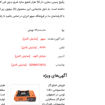
پکیج زمینی مخزن دار 50 هزار شفیع سازه شرق 
داشته است. به دلیل ج
با کارشناسان ما در فروشگاه سپهر انرژی در تماس باشید تا راه
بها
۷۹,۰۰۰,۰۰۰ تومان
نام آگهی‌دهنده
سپهر... [نمایش کامل]
تلفن
۰۹۱۳۸... [نمایش کامل]
آدرس
خیابان کاوه،... [نمایش کامل]
واتساپ
0098913810... [نمایش کامل]
آگهی‌های ویژه
فروش اجاق گاز
هیتر 
سامسونتی ۱۰۵۰
سقفی 
تومن در اصفهان،
جت ه
اجاق گاز مسافرتی
تولید
سامسونتی فندک دار
تیتر 