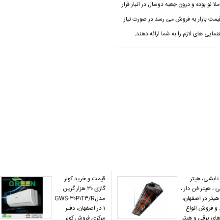
بدون فن کاملا نو بوده و درون جعبه دوسال در انبار قرار
ابجایی این محصول 20 میلیون زیر قیمت بازار به فروش می رسد در صورت نیاز
نمایی های لازم را به شما ارائه دهند.
تابشی، هیتر
قیمت و خرید کولر
، هیتر فن دار ،
گازی ۳۰ هزار گرین
یتر در اصفهان،
مدلGWS-۳۰P۱T۳/R
 و فروش انواع
۱ در اصفهان، دفتر
های برقی و هیتر
مرکزی فروش کولر