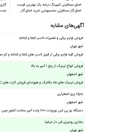
اجاق مسافرتی کمپینگ درجه یک بهترین قیمت
گازی 
اجاق گاز مسافرتی سامسونتی خرید اجاق گاز…
جت ه
آگهی‌های مشابه
فروش لوازم برقی و تعمیرات لامپ led و smd
شهر تهران
فروش کلیه لوازم برقی از قبیل لامپ های led و smd و کم مصرف و هالوژن و پنلی، لامپ …
فروش انواع ترمیک از رنج ۱ آمپر به بالا
شهر اصفهان
فروش ترمیک های تله مکانیک و هیوندای فروش کارت های Siemens S۷ PLC ( فروش انواع …
Ups برق اضطراری
شهر اصفهان
دستگاه یو پی اس یورونت ۱۲۰۰ ولت آمپر ساخت کشور چین دارای استابلایزر به همراه ۲ …
بخاری رومیزی فن دار عرشیا
شهر تهران